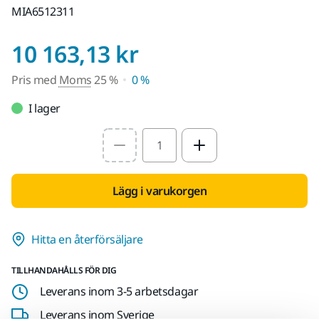
MIA6512311
Pris med Moms 
10 163,13 kr
Pris med
Moms
25 %
0 %
I lager
Select quantity value
Lägg i varukorgen
Hitta en återförsäljare
TILLHANDAHÅLLS FÖR DIG
Leverans inom 3-5 arbetsdagar
Leverans inom Sverige