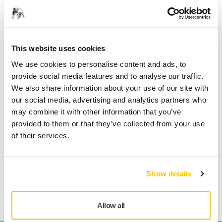
Fri frakt över 599 kr inkl. moms
Säker betalning med kort
Spåra paket
This website uses cookies
We use cookies to personalise content and ads, to
provide social media features and to analyse our traffic.
We also share information about your use of our site with
Produktinformation
our social media, advertising and analytics partners who
may combine it with other information that you’ve
Teknisk specifikation
provided to them or that they’ve collected from your use
of their services.
Nedladdningar
Shielded 10m cable for Mirka® Robotic sanders and
Show details
polishers.
Allow all