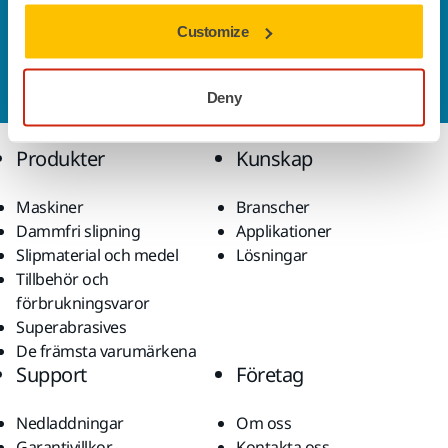
Customize
Kontakta oss
Vill du veta mer?
Kontakta oss
så besvarar vår
kundservice gärna dina frågor.
Deny
Produkter
Kunskap
Maskiner
Branscher
Dammfri slipning
Applikationer
Slipmaterial och medel
Lösningar
Tillbehör och
förbrukningsvaror
Superabrasives
De främsta varumärkena
Support
Företag
Nedladdningar
Om oss
Garantivillkor
Kontakta oss