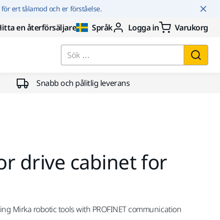
r för ert tålamod och er förståelse.
itta en återförsäljare
Språk
Logga in
Varukorg
Sök …
Snabb och pålitlig leverans
r drive cabinet for
ning Mirka robotic tools with PROFINET communication