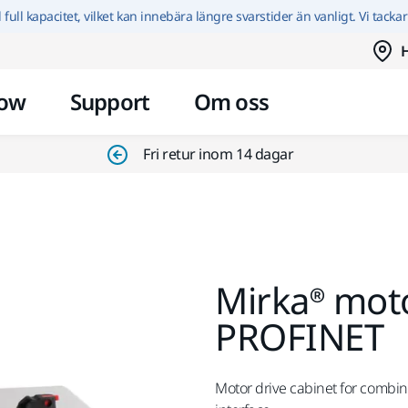
Hoppa till innehållet
id full kapacitet, vilket kan innebära längre svarstider än vanligt. Vi tacka
H
ow
Support
Om oss
Fri retur inom 14 dagar
Mirka® moto
PROFINET
Motor drive cabinet for combi