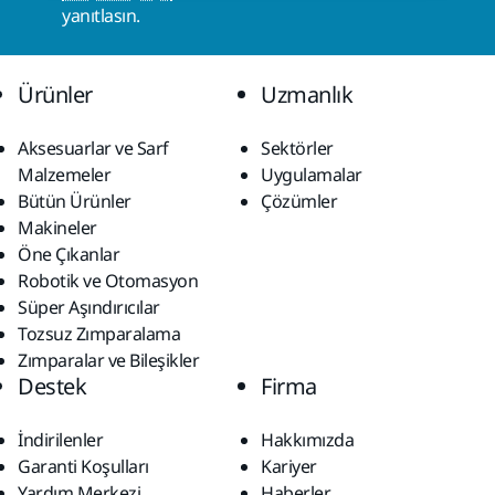
yanıtlasın.
Ürünler
Uzmanlık
Aksesuarlar ve Sarf
Sektörler
Malzemeler
Uygulamalar
Bütün Ürünler
Çözümler
Makineler
Öne Çıkanlar
Robotik ve Otomasyon
Süper Aşındırıcılar
Tozsuz Zımparalama
Zımparalar ve Bileşikler
Destek
Firma
İndirilenler
Hakkımızda
Garanti Koşulları
Kariyer
Yardım Merkezi
Haberler