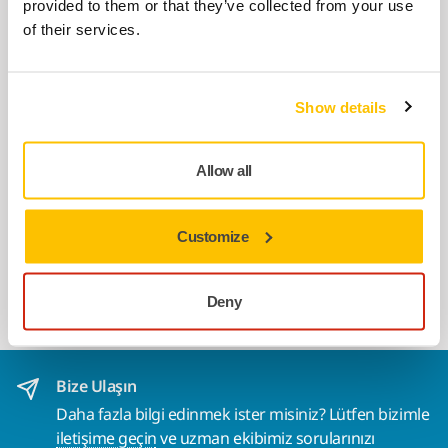
provided to them or that they’ve collected from your use
güvenlik gözlükleri. EN 166, sınıf 1FTN ile
of their services.
uyumludur.
BIRLIKTE KULLANIN:
Show details
Mirka Güvenlik Gözlükleri - Zekler
39. 12/Paket
Allow all
Normal numaralı gözlüklerin üzerine
takılabilen güvenlik gözlükleri. EN 166, sınıf
1FTN ile uyumludur.
Customize
Deny
Daha fazla göster
Bize Ulaşın
Daha fazla bilgi edinmek ister misiniz? Lütfen bizimle
iletişime geçin
ve uzman ekibimiz sorularınızı