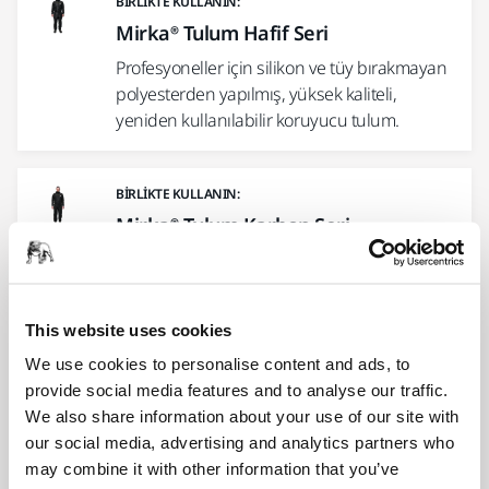
BIRLIKTE KULLANIN:
Mirka® Tulum Hafif Seri
Profesyoneller için silikon ve tüy bırakmayan
polyesterden yapılmış, yüksek kaliteli,
yeniden kullanılabilir koruyucu tulum.
BIRLIKTE KULLANIN:
Mirka® Tulum Karbon Seri
Üstün kaliteli, iyi havalandırılmış, silikon ve
tüy bırakmayan tulum. %98 polyester ve %2
karbon elyaf.
This website uses cookies
We use cookies to personalise content and ads, to
BIRLIKTE KULLANIN:
provide social media features and to analyse our traffic.
Mirka Güvenlik Gözlükleri- Zekler 30,
We also share information about your use of our site with
12/Paket
our social media, advertising and analytics partners who
may combine it with other information that you’ve
Optimum uyum için tasarlanmış hafif