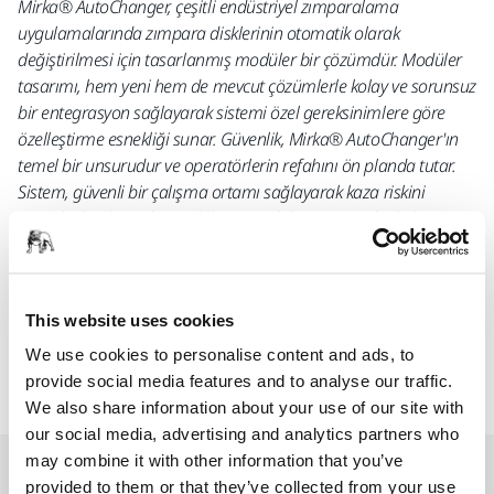
Mirka® AutoChanger, çeşitli endüstriyel zımparalama
uygulamalarında zımpara disklerinin otomatik olarak
değiştirilmesi için tasarlanmış modüler bir çözümdür. Modüler
tasarımı, hem yeni hem de mevcut çözümlerle kolay ve sorunsuz
bir entegrasyon sağlayarak sistemi özel gereksinimlere göre
özelleştirme esnekliği sunar. Güvenlik, Mirka® AutoChanger'ın
temel bir unsurudur ve operatörlerin refahını ön planda tutar.
Sistem, güvenli bir çalışma ortamı sağlayarak kaza riskini
önemli ölçüde azaltır ve daha güvenli bir iş yerine katkıda
bulunur. İşlevsellik açısından Mirka® AutoChanger,
zımparalama verimliliğinde bir adım ileriyi temsil eder. Bu
çözüm, endüstriyel zımparalama uygulamalarında süreçleri
This website uses cookies
optimize etmeye, üretkenliği artırmaya ve hassasiyeti
geliştirmeye yöneliktir.
We use cookies to personalise content and ads, to
provide social media features and to analyse our traffic.
We also share information about your use of our site with
our social media, advertising and analytics partners who
may combine it with other information that you’ve
İlgili ürünler
provided to them or that they’ve collected from your use