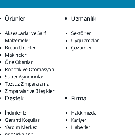
Ürünler
Uzmanlık
Aksesuarlar ve Sarf
Sektörler
Malzemeler
Uygulamalar
Bütün Ürünler
Çözümler
Makineler
Öne Çıkanlar
Robotik ve Otomasyon
Süper Aşındırıcılar
Tozsuz Zımparalama
Zımparalar ve Bileşikler
Destek
Firma
İndirilenler
Hakkımızda
Garanti Koşulları
Kariyer
Yardım Merkezi
Haberler
myMirka app