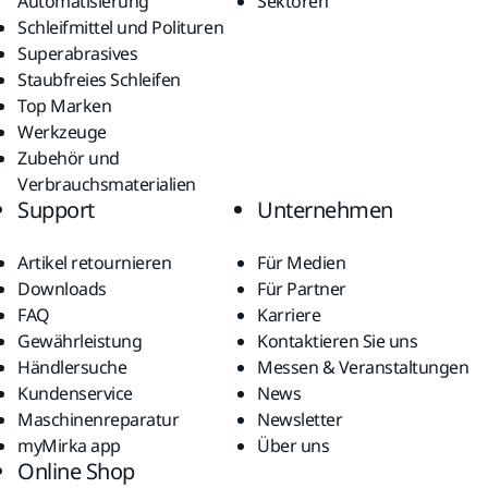
Automatisierung
Sektoren
Schleifmittel und Polituren
Superabrasives
Staubfreies Schleifen
Top Marken
Werkzeuge
Zubehör und
Verbrauchsmaterialien
Support
Unternehmen
Artikel retournieren
Für Medien
Downloads
Für Partner
FAQ
Karriere
Gewährleistung
Kontaktieren Sie uns
Händlersuche
Messen & Veranstaltungen
Kundenservice
News
Maschinenreparatur
Newsletter
myMirka app
Über uns
Online Shop