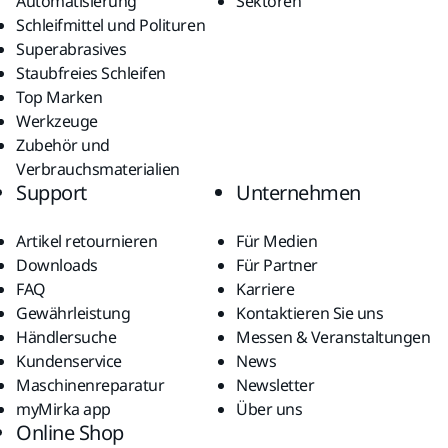
Automatisierung
Sektoren
Schleifmittel und Polituren
Superabrasives
Staubfreies Schleifen
Top Marken
Werkzeuge
Zubehör und
Verbrauchsmaterialien
Support
Unternehmen
Artikel retournieren
Für Medien
Downloads
Für Partner
FAQ
Karriere
Gewährleistung
Kontaktieren Sie uns
Händlersuche
Messen & Veranstaltungen
Kundenservice
News
Maschinenreparatur
Newsletter
myMirka app
Über uns
Online Shop