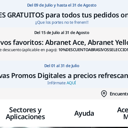
Ir a contenido
Del 09 de Julio y hasta el 31 de Agosto
S GRATUITOS para todos tus pedidos on
¡¡Que los portes no te frenen!!
Del 15 de Julio al 31 de Agosto
s favoritos: Abranet Ace, Abranet Yello
 descuento (aplicable en pago):
10%DESCUENTOABRASIVOSSELECCIO
Del 01 al 31 de Julio
as Promos Digitales a precios refresca
Infórmate
AQUÍ
Encuentr
Sectores y
Ace
Ayuda
Aplicaciones
M