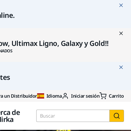
line
.
w, Ultimax Ligno, Galaxy y Gold!!
NADOS
ntes
a un Distribuidor
Idioma
Iniciar sesión
Carrito
rca de
irka
Buscar