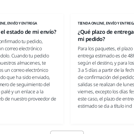
INE, ENVÍO Y ENTREGA
TIENDA ONLINE, ENVÍO Y ENTREG
 el estado de mi envío?
¿Qué plazo de entrega
mi pedido?
onfirmado tu pedido,
un correo electrónico
Para los paquetes, el plazo
dolo. Cuando tu pedido
entrega estimado es de 48
nuestros almacenes, te
según el destino, y para lo
s un correo electrónico
3 a 5 días a partir de la fec
do que ha sido enviado,
de confirmación del pedido
mero de seguimiento del
salidas se realizan de lune
palé y un enlace a la
viernes, excepto los días fe
b de nuestro proveedor de
este caso, el plazo de entr
estimado se da a título ind