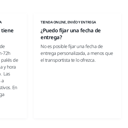
A
TIENDA ONLINE, ENVÍO Y ENTREGA
 tiene
¿Puedo fijar una fecha de
entrega?
 de
No es posible fijar una fecha de
h-72h
entrega personalizada, a menos que
s palés de
el transportista te lo ofrezca.
ha y hora
. Las
s a
stivos. En
ega