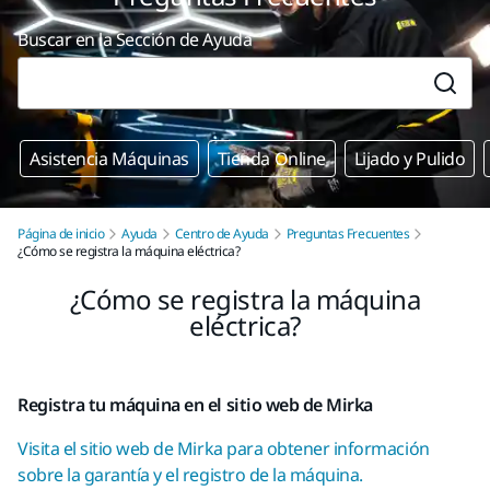
Buscar en la Sección de Ayuda
Asistencia Máquinas
Tienda Online
Lijado y Pulido
Página de inicio
Ayuda
Centro de Ayuda
Preguntas Frecuentes
¿Cómo se registra la máquina eléctrica?
¿Cómo se registra la máquina
eléctrica?
Registra tu máquina en el sitio web de Mirka
Visita el sitio web de Mirka para obtener información
sobre la garantía y el registro de la máquina.