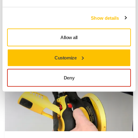
Show details
ASISTENCIA MÁQUINAS, CONSEJOS
Allow all
¿Cómo reparar un cable roto en una Mirka
DEROS/DEOS/LEROS?
Customize
Deny