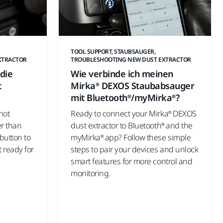
TOOL SUPPORT, STAUBSAUGER,
XTRACTOR
TROUBLESHOOTING NEW DUST EXTRACTOR
 die
Wie verbinde ich meinen
t
Mirka® DEXOS Staubabsauger
mit Bluetooth®/myMirka®?
not
Ready to connect your Mirka® DEXOS
er than
dust extractor to Bluetooth® and the
 button to
myMirka® app? Follow these simple
t ready for
steps to pair your devices and unlock
smart features for more control and
monitoring.