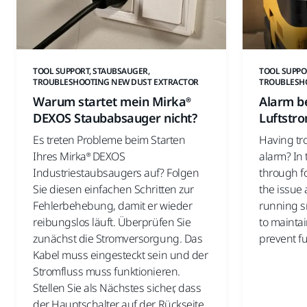
TOOL SUPPORT, STAUBSAUGER,
TOOL SUPPO
TROUBLESHOOTING NEW DUST EXTRACTOR
TROUBLESH
Warum startet mein Mirka®
Alarm b
DEXOS Staubabsauger nicht?
Luftstr
Es treten Probleme beim Starten
Having tro
Ihres Mirka® DEXOS
alarm? In 
Industriestaubsaugers auf? Folgen
through fo
Sie diesen einfachen Schritten zur
the issue
Fehlerbehebung, damit er wieder
running s
reibungslos läuft. Überprüfen Sie
to maintai
zunächst die Stromversorgung. Das
prevent fu
Kabel muss eingesteckt sein und der
Stromfluss muss funktionieren.
Stellen Sie als Nächstes sicher, dass
der Hauptschalter auf der Rückseite