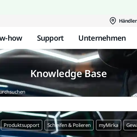
Zum Inhalt springen
Händler
w-how
Support
Unternehmen
Knowledge Base
durchsuchen
Produktsupport
Schleifen & Polieren
myMirka
Gewä