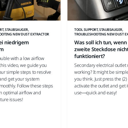
RT, STAUBSAUGER,
TOOL SUPPORT, STAUBSAUGER,
OOTING NEW DUST EXTRACTOR
TROUBLESHOOTING NEW DUST E
ei niedrigem
Was soll ich tun, wenn
om
zweite Steckdose nich
funktioniert?
uble with a low airflow
this video, we guide you
Secondary electrical outlet 
ur simple steps to resolve
working? It might be simpl
 and get your system
you think. Just press the (2)
moothly. Follow these steps
activate the outlet and get i
n optimal airflow and
use—quick and easy!
ture issues!