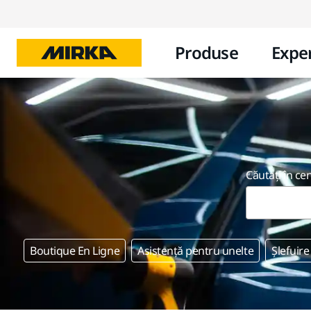
Produse
Exper
Căutați în ce
Boutique En Ligne
Asistență pentru unelte
Șlefuire