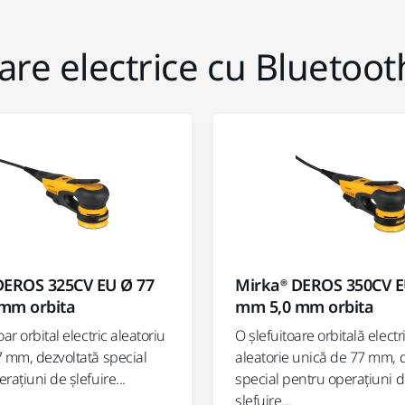
are electrice cu Bluetoot
DEROS 325CV EU Ø 77
Mirka® DEROS 350CV E
mm orbita
mm 5,0 mm orbita
ar orbital electric aleatoriu
O șlefuitoare orbitală electr
7 mm, dezvoltată special
aleatorie unică de 77 mm, 
rațiuni de șlefuire...
special pentru operațiuni 
șlefuire...