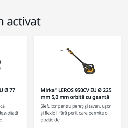
h activat
U Ø 77
Mirka® LEROS 950CV EU Ø 225
mm 5,0 mm orbită cu geantă
ică
Șlefuitor pentru pereți și tavan, ușor
dezvoltată
și flexibil, fără perii, care permite o
de
poziție de...