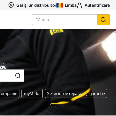
Găsiți un distribuitor
Limbă
Autentificare
Căutare...
 companie
myMirka
Serviciul de reparații și garanție