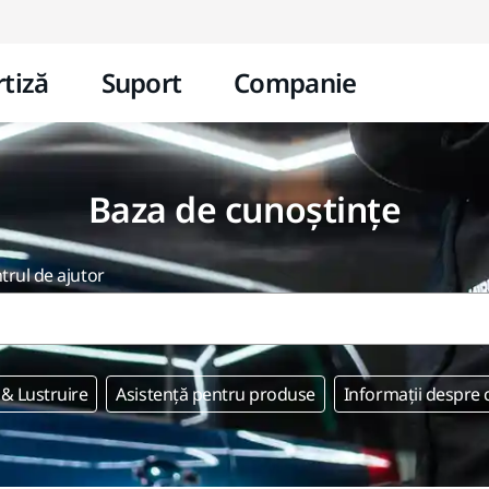
Mergi la conținut
tiză
Suport
Companie
Baza de cunoștințe
ntrul de ajutor
 & Lustruire
Asistență pentru produse
Informații despre