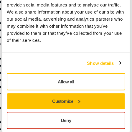
Lijado Libre de Polvo
Sectores
provide social media features and to analyse our traffic.
Abrasivos y Pastas de
Aplicaciones
We also share information about your use of our site with
Pulido
Soluciones
our social media, advertising and analytics partners who
Accesorios y Consumibles
may combine it with other information that you’ve
Superabrasivos
provided to them or that they’ve collected from your use
Productos Destacados
of their services.
Ayuda
Acerca de Mirka
Descargas
Quiénes somos
Show details
Garantía Mirka
Contacta con nosotros
Atención al Cliente
Noticias
Centro de Ayuda
Para los Medios
Allow all
Aplicación myMirka®
Para Partners
Tienda Online
Customize
Formulario Devolución
Artículo
Deny
Atención al Cliente
Condiciones Generales de