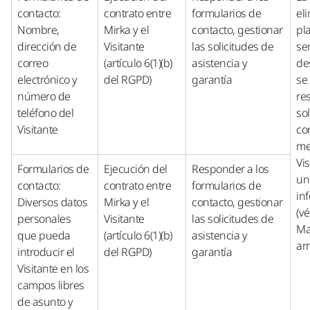
contacto:
contrato entre
formularios de
el
Nombre,
Mirka y el
contacto, gestionar
pl
dirección de
Visitante
las solicitudes de
se
correo
(artículo 6(1)(b)
asistencia y
de
electrónico y
del RGPD)
garantía
se
número de
re
teléfono del
sol
Visitante
co
me
Vis
Formularios de
Ejecución del
Responder a los
un
contacto:
contrato entre
formularios de
in
Diversos datos
Mirka y el
contacto, gestionar
(v
personales
Visitante
las solicitudes de
Ma
que pueda
(artículo 6(1)(b)
asistencia y
arr
introducir el
del RGPD)
garantía
Visitante en los
campos libres
de asunto y