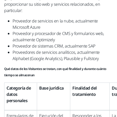
proporcionar su sitio web y servicios relacionados, en
particular:
Proveedor de servicios en la nube, actualmente
Microsoft Azure
Proveedor y procesador de CMS y formularios web,
actualmente Optimizely
Proveedor de sistemas CRM, actualmente SAP
Proveedores de servicios analíticos, actualmente
Alphabet (Google Analytics), Plausible y Fullstory
Qué datos de los Visitantes se tratan, con qué finalidad y durante cuánto
tiempo se almacenan
Categoría de
Base jurídica
Finalidad del
Du
datos
tratamiento
tr
personales
Formularios de
Ejecución del
Responder a los
La