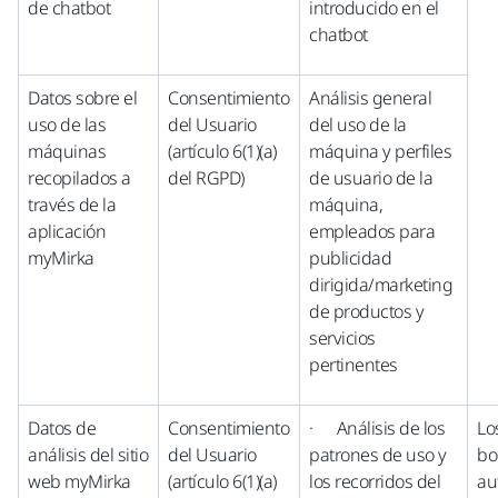
de chatbot
introducido en el
chatbot
Datos sobre el
Consentimiento
Análisis general
uso de las
del Usuario
del uso de la
máquinas
(artículo 6(1)(a)
máquina y perfiles
recopilados a
del RGPD)
de usuario de la
través de la
máquina,
aplicación
empleados para
myMirka
publicidad
dirigida/marketing
de productos y
servicios
pertinentes
Datos de
Consentimiento
· Análisis de los
Lo
análisis del sitio
del Usuario
patrones de uso y
bo
web myMirka
(artículo 6(1)(a)
los recorridos del
au