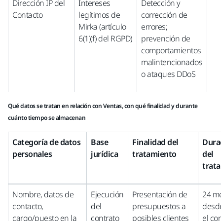
Dirección IP del
Intereses
Detección y
Contacto
legítimos de
corrección de
Mirka (artículo
errores;
6(1)(f) del RGPD)
prevención de
comportamientos
malintencionados
o ataques DDoS
Qué datos se tratan en relación con Ventas, con qué finalidad y durante
cuánto tiempo se almacenan
Categoría de datos
Base
Finalidad del
Dura
personales
jurídica
tratamiento
del
trat
Nombre, datos de
Ejecución
Presentación de
24 m
contacto,
del
presupuestos a
desd
cargo/puesto en la
contrato
posibles clientes
el co