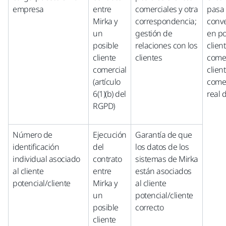
empresa
entre
comerciales y otra
pasa
Mirka y
correspondencia;
conve
un
gestión de
en po
posible
relaciones con los
clien
cliente
clientes
comer
comercial
clien
(artículo
comer
6(1)(b) del
real 
RGPD)
Número de
Ejecución
Garantía de que
identificación
del
los datos de los
individual asociado
contrato
sistemas de Mirka
al cliente
entre
están asociados
potencial/cliente
Mirka y
al cliente
un
potencial/cliente
posible
correcto
cliente