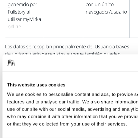
generado por
con un único
Fullstory al
navegador/usuario
utilizar myMirka
online
Los datos se recopilan principalmente del Usuario a través
de un formulario de registro, aunque también pueden
recopilarse algunos datos mediante el uso de myMirka. El
acceso a myMirka requiere proporcionar datos personales,
en particular el nombre del Usuario y su información de
contacto.
This website uses cookies
We use cookies to personalise content and ads, to provide s
features and to analyse our traffic. We also share informatio
Contactos de Ventas y Marketing
use of our site with our social media, advertising and analyti
who may combine it with other information that you’ve provi
Mirka procesa datos personales de personas de contacto
or that they’ve collected from your use of their services.
("Contactos") de clientes actuales o potenciales en relación
con sus actividades de ventas y marketing de empresa a