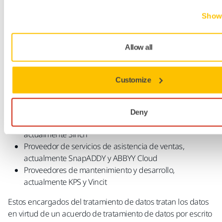
empresa (B2B).
Show 
¿Quién trata los datos personales?
Además del tratamiento por parte de las empresas del
Allow all
grupo, Mirka recurre a encargados del tratamiento de datos
externos para el tratamiento relacionado con las ventas y el
marketing, en concreto:
Customize
Proveedor de servicios en la nube y sistema CRM,
actualmente SAP
Deny
Proveedor de servicios de correo electrónico,
actualmente Sinch
Proveedor de servicios de asistencia de ventas,
actualmente SnapADDY y ABBYY Cloud
Proveedores de mantenimiento y desarrollo,
actualmente KPS y Vincit
Estos encargados del tratamiento de datos tratan los datos
en virtud de un acuerdo de tratamiento de datos por escrito