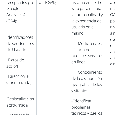
recopilados por
del RGPD)
usuario en el sitio
al
Google
web para mejorar
me
Analytics 4
la funcionalidad y
GA
(GA4):
la experiencia del
pa
usuario en el
ni
·
mismo
a 
Identificadores
ev
de seudónimos
· Medición de la
di
de Usuario
eficacia de
an
nuestros servicios
an
· Datos de
en línea
al
sesión
· Conocimiento
· Dirección IP
de la distribución
(anonimizada)
geográfica de los
visitantes
·
Geolocalización
- Identificar
aproximada
problemas
técnicos y cuellos