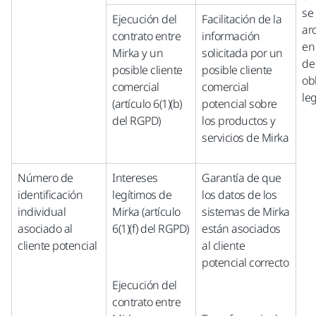
se
Ejecución del
Facilitación de la
ar
contrato entre
información
en
Mirka y un
solicitada por un
de
posible cliente
posible cliente
ob
comercial
comercial
le
(artículo 6(1)(b)
potencial sobre
del RGPD)
los productos y
servicios de Mirka
Número de
Intereses
Garantía de que
identificación
legítimos de
los datos de los
individual
Mirka (artículo
sistemas de Mirka
asociado al
6(1)(f) del RGPD)
están asociados
cliente potencial
al cliente
potencial correcto
Ejecución del
contrato entre