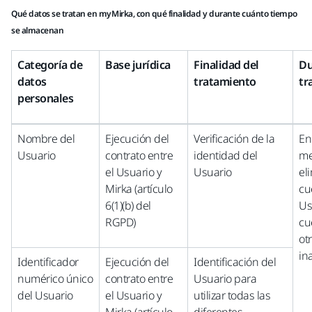
Qué datos se tratan en myMirka, con qué finalidad y durante cuánto tiempo
se almacenan
Categoría de
Base jurídica
Finalidad del
Du
datos
tratamiento
tr
personales
Nombre del
Ejecución del
Verificación de la
En
Usuario
contrato entre
identidad del
me
el Usuario y
Usuario
el
Mirka (artículo
cu
6(1)(b) del
Us
RGPD)
cu
ot
in
Identificador
Ejecución del
Identificación del
numérico único
contrato entre
Usuario para
del Usuario
el Usuario y
utilizar todas las