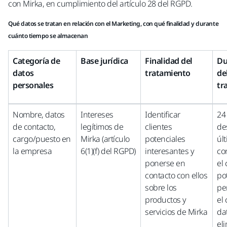
con Mirka, en cumplimiento del artículo 28 del RGPD.
Qué datos se tratan en relación con el Marketing, con qué finalidad y durante
cuánto tiempo se almacenan
Categoría de
Base jurídica
Finalidad del
Du
datos
tratamiento
de
personales
tr
Nombre, datos
Intereses
Identificar
24
de contacto,
legítimos de
clientes
de
cargo/puesto en
Mirka (artículo
potenciales
úl
la empresa
6(1)(f) del RGPD)
interesantes y
co
ponerse en
el 
contacto con ellos
po
sobre los
pe
productos y
el 
servicios de Mirka
da
el