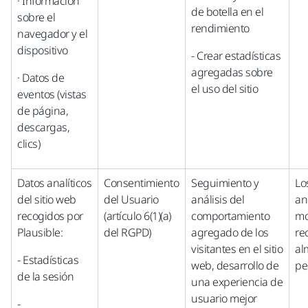
· Información
de botella en el
sobre el
rendimiento
navegador y el
dispositivo
- Crear estadísticas
agregadas sobre
· Datos de
el uso del sitio
eventos (vistas
de página,
descargas,
clics)
Datos analíticos
Consentimiento
Seguimiento y
Lo
del sitio web
del Usuario
análisis del
an
recogidos por
(artículo 6(1)(a)
comportamiento
mo
Plausible:
del RGPD)
agregado de los
re
visitantes en el sitio
al
- Estadísticas
web, desarrollo de
pe
de la sesión
una experiencia de
usuario mejor
-