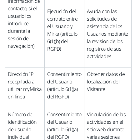
información de
contacto, si el
Ejecución del
Ayuda con las
usuario los
contrato entre
solicitudes de
introduce
el Usuario y
asistencia de los
durante la
Mirka (artículo
Usuarios mediante
sesión de
6(1)(b) del
la revisión de los
navegación)
RGPD)
registros de sus
actividades
Dirección IP
Consentimiento
Obtener datos de
recopilada al
del Usuario
localización del
utilizar myMirka
(artículo 6(1)(a)
Visitante
en línea
del RGPD)
Número de
Consentimiento
Vinculación de las
identificación
del Usuario
actividades en el
de usuario
(artículo 6(1)(a)
sitio web durante
individual
del RGPD)
varias sesiones