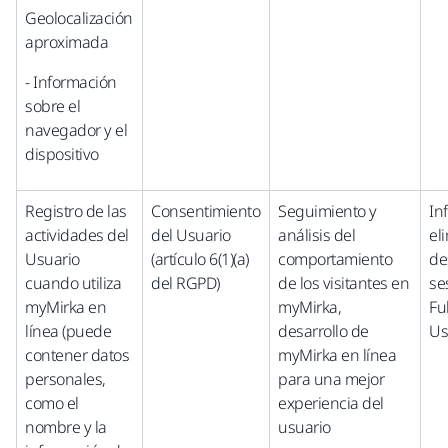
Geolocalización
aproximada
- Información
sobre el
navegador y el
dispositivo
Registro de las
Consentimiento
Seguimiento y
In
actividades del
del Usuario
análisis del
el
Usuario
(artículo 6(1)(a)
comportamiento
de
cuando utiliza
del RGPD)
de los visitantes en
se
myMirka en
myMirka,
Fu
línea (puede
desarrollo de
Us
contener datos
myMirka en línea
personales,
para una mejor
como el
experiencia del
nombre y la
usuario