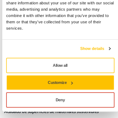
share information about your use of our site with our social
media, advertising and analytics partners who may
combine it with other information that you’ve provided to
them or that they’ve collected from your use of their
Ciclo de vida
services.
Prolongar el ciclo de vida de los productos mediante el
desarrollo de nuevas tecnologías de
reacondicionamiento y reparación.
Show details
Ingeniería de superficies
Allow all
Profundizar en el conocimiento de las superficies y la
interacción de la superficie mediante el análisis y la
optimización
Customize
Crear superficies funcionales que cumplen las normas
de diseño ecológico para productos duraderos de
Deny
larga vida útil.
Acabado de superficies de materiales sostenibles