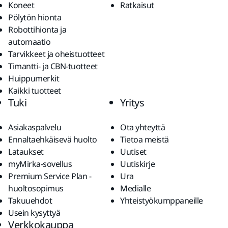
Koneet
Ratkaisut
Pölytön hionta
Robottihionta ja
automaatio
Tarvikkeet ja oheistuotteet
Timantti- ja CBN-tuotteet
Huippumerkit
Kaikki tuotteet
Tuki
Yritys
Asiakaspalvelu
Ota yhteyttä
Ennaltaehkäisevä huolto
Tietoa meistä
Lataukset
Uutiset
myMirka-sovellus
Uutiskirje
Premium Service Plan -
Ura
huoltosopimus
Medialle
Takuuehdot
Yhteistyökumppaneille
Usein kysyttyä
Verkkokauppa