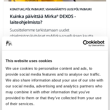
KONETUKI, PÖLYNIMURIT, VIANMÄÄRITYS UUSI PÖLYNIMURI
Kuinka päivittää Mirka® DEXOS -
laiteohjelmisto?
Suosittelemme tarkistamaan uudet
ohjelmistopäivitykset myMirka-sovelluksen kautta
aina, kun ostat uuden koneen. Varmista, että DEXOS-
koneesi toimii parhaalla mahdollisella tavalla
päivittämällä sen laiteohjelmisto myMirka-
sovelluksen kautta. Seuraamalla näitä yksinkertaisia
This website uses cookies
ohjeita onnistut helposti.
We use cookies to personalise content and ads, to
provide social media features and to analyse our traffic.
We also share information about your use of our site with
our social media, advertising and analytics partners who
may combine it with other information that you’ve
provided to them or that they’ve collected from your use
of their services.