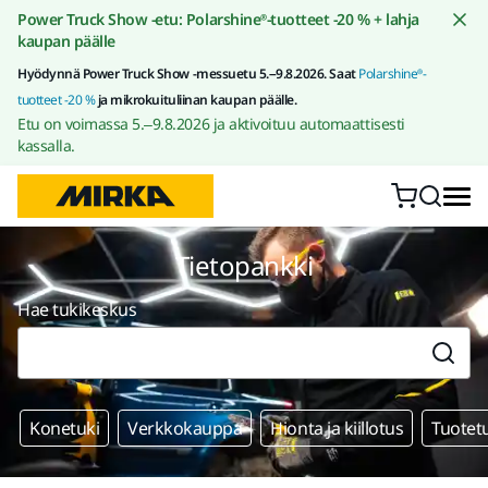
Siirry sisältöön
Power Truck Show -etu: Polarshine®-tuotteet -20 % + lahja
kaupan päälle
Hyödynnä Power Truck Show -messuetu 5.–9.8.2026. Saat
Polarshine®-
tuotteet -20 %
ja mikrokuituliinan kaupan päälle.
Etu on voimassa 5.–9.8.2026 ja aktivoituu automaattisesti
kassalla.
Tietopankki
Hae tukikeskus
Konetuki
Verkkokauppa
Hionta ja kiillotus
Tuotet