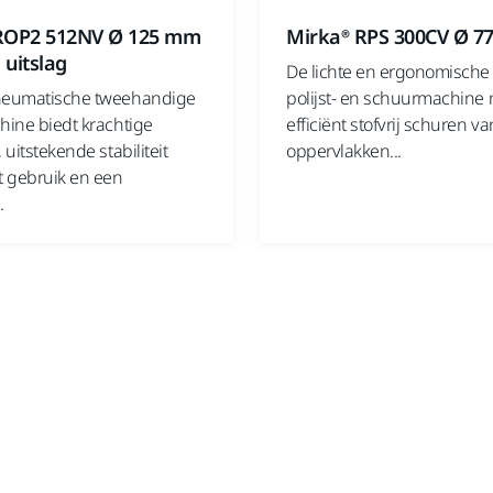
ROP2 512NV Ø 125 mm
Mirka® RPS 300CV Ø 
uitslag
De lichte en ergonomische
neumatische tweehandige
polijst- en schuurmachine
hine biedt krachtige
efficiënt stofvrij schuren va
 uitstekende stabiliteit
oppervlakken...
t gebruik en een
.