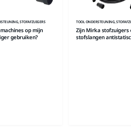
STEUNING, STOFAFZUIGERS
TOOL ONDERSTEUNING, STOFAFZ
 machines op mijn
Zijn Mirka stofzuigers
iger gebruiken?
stofslangen antistatis