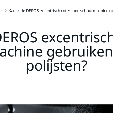
nk
Kan ik de DEROS excentrisch roterende schuurmachine geb
DEROS excentrisc
chine gebruiken
polijsten?