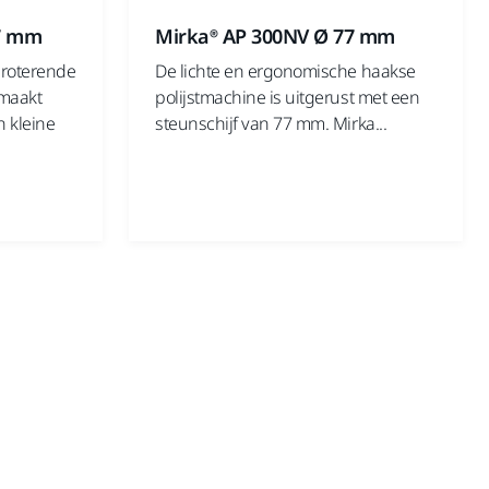
77 mm
Mirka® AP 300NV Ø 77 mm
 roterende
De lichte en ergonomische haakse
 maakt
polijstmachine is uitgerust met een
n kleine
steunschijf van 77 mm. Mirka...