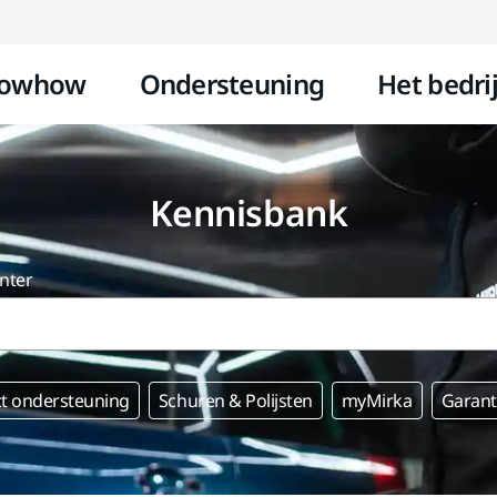
Doorgaan naar inhoud
owhow
Ondersteuning
Het bedrij
Kennisbank
nter
t ondersteuning
Schuren & Polijsten
myMirka
Garanti