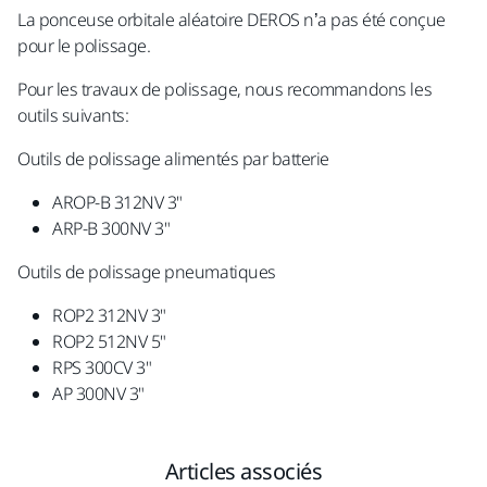
La ponceuse orbitale aléatoire DEROS n’a pas été conçue
pour le polissage.
Pour les travaux de polissage, nous recommandons les
outils suivants:
Outils de polissage alimentés par batterie
AROP-B 312NV 3"
ARP-B 300NV 3"
Outils de polissage pneumatiques
ROP2 312NV 3"
ROP2 512NV 5"
RPS 300CV 3"
AP 300NV 3"
Articles associés