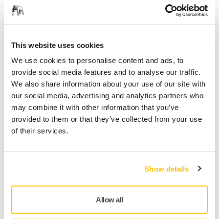
Pour résoudre ce problème, Mirka est passée des
câbles moulés aux câbles dotés de connecteurs
recâblables sur ces outils. Cela signifie que les
connecteurs des câbles peuvent être modifiés par l'u
This website uses cookies
We use cookies to personalise content and ads, to
provide social media features and to analyse our traffic.
We also share information about your use of our site with
our social media, advertising and analytics partners who
may combine it with other information that you’ve
provided to them or that they’ve collected from your use
of their services.
Show details
ASSISTANCE OUTILS, CONSEILS D'ENTRETIEN
Quand et comment huiler une ponceuse
Allow all
pneumatique ?