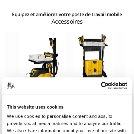
Equipez et améliorez votre poste de travail mobile
Accessoires
This website uses cookies
Grâce aux accessoires Mirka, vous pouvez construire et
We use cookies to personalise content and ads, to
améliorer un poste de travail autour de votre extracteur de
provide social media features and to analyse our traffic.
poussière Mirka. Choisissez les supports et autres
We also share information about your use of our site with