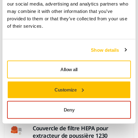
accessoires qui conviennent à votre activité spécifique, avec
our social media, advertising and analytics partners who
vos outils, vos abrasifs et l’extracteur de poussière toujours
may combine it with other information that you’ve
à portée de main. De nombreux kits sont disponibles pour
provided to them or that they’ve collected from your use
rendre votre travail plus efficace et plus ergonomique.
of their services.
Accessoires pour Extracteurs de Poussière
Show details
Mirka
Allow all
Filtre HEPA pour extracteur de
poussière
Customize
Le filtre HEPA peut être installé en plus du
filtre standard pour répondre aux
exigences...
Deny
Couvercle de filtre HEPA pour
extracteur de poussière 1230