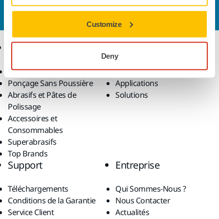
nous
et notre équipe d'experts répondra à vos
questions.
Customize
Produits
Savoir-Faire
Deny
Outils Électroportatifs
Secteurs
Ponçage Sans Poussière
Applications
Abrasifs et Pâtes de
Solutions
Polissage
Accessoires et
Consommables
Superabrasifs
Top Brands
Support
Entreprise
Téléchargements
Qui Sommes-Nous ?
Conditions de la Garantie
Nous Contacter
Service Client
Actualités