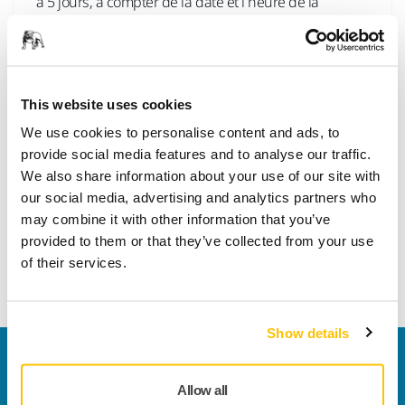
à 5 jours, à compter de la date et l’heure de la
confirmation de commande. Pour la Corse, le délai de
livraison est plus long. Les départs s’effectuent du
lundi au vendredi sauf les jours f
This website uses cookies
We use cookies to personalise content and ads, to
BOUTIQUE EN LIGNE, EXPÉDITION ET LIVRAISON
provide social media features and to analyse our traffic.
Puis-je fixer une date de livraison ?
We also share information about your use of our site with
Vous ne pouvez pas fixer votre propre date de
our social media, advertising and analytics partners who
livraison, sauf si cela est proposé par le transporteur.
may combine it with other information that you’ve
provided to them or that they’ve collected from your use
of their services.
Voir plus
Show details
Nous contacter
Vous souhaitez en savoir plus ?
Prenez contact avec
Allow all