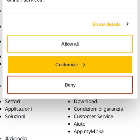
Ecommerce
Prodotti
Show details
Termini e condizioni
Utensili
generali di vendita
Levigatura senza polvere
Reso articoli acquistati
Abrasivi e lucidanti
Allow all
online
Accessori e prodotti
Domande frequenti
supplementari
Reso degli utensili a
Superabrasivi
Customize
batteria e delle batterie
Prodotti Principali
intelligenti Mirka
Esperienza
Supporto
Deny
Settori
Download
Applicazioni
Condizioni di garanzia
Soluzioni
Customer Service
Aiuto
App myMirka
Azienda