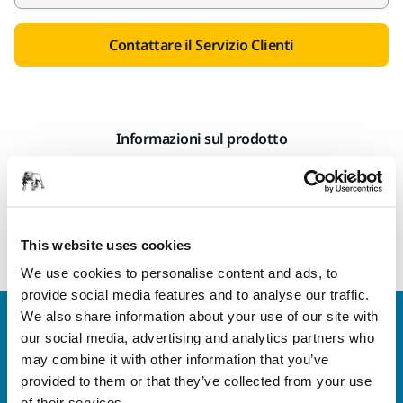
Contattare il Servizio Clienti
Informazioni sul prodotto
Dettagli tecnici
Ripiano per carrello Mirka Solutions.
This website uses cookies
We use cookies to personalise content and ads, to
provide social media features and to analyse our traffic.
We also share information about your use of our site with
Contattaci
our social media, advertising and analytics partners who
Vuoi saperne di più?
Contattaci
e il nostro team di
may combine it with other information that you’ve
esperti risponderà al più presto alle tue domande.
provided to them or that they’ve collected from your use
of their services.