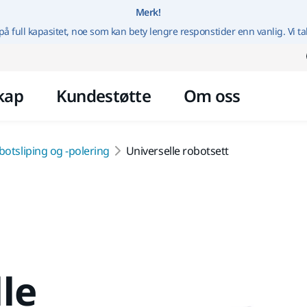
Gå til innhold
Merk!
på full kapasitet, noe som kan bety lengre responstider enn vanlig. Vi ta
kap
Kundestøtte
Om oss
otsliping og -polering
Universelle robotsett
le