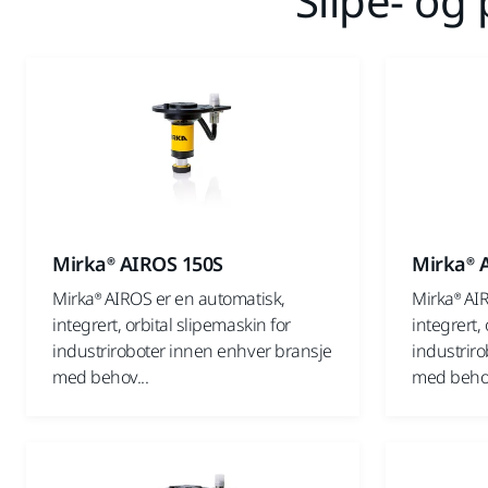
Slipe- og
Mirka® AIROS 150S
Mirka® 
Mirka® AIROS er en automatisk,
Mirka® AI
integrert, orbital slipemaskin for
integrert,
industriroboter innen enhver bransje
industrir
med behov...
med behov