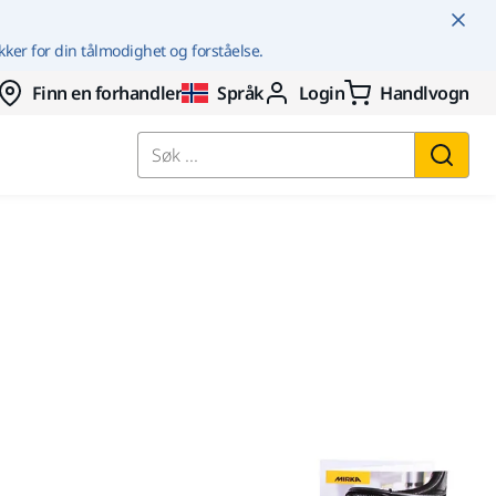
kker for din tålmodighet og forståelse.
Finn en forhandler
Språk
Login
Handlvogn
Søk ...