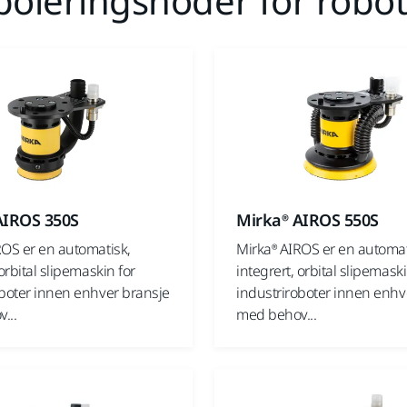
 poleringshoder for rob
AIROS 350S
Mirka® AIROS 550S
ROS er en automatisk,
Mirka® AIROS er en automat
 orbital slipemaskin for
integrert, orbital slipemaski
oboter innen enhver bransje
industriroboter innen enhv
...
med behov...