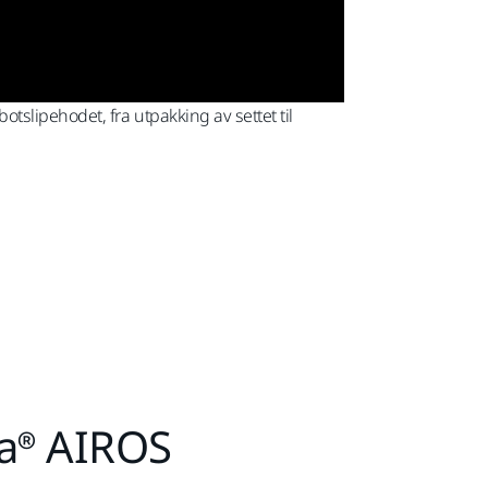
tslipehodet, fra utpakking av settet til
ka® AIROS