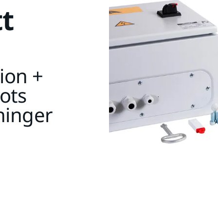
tt
ion +
ots
ninger