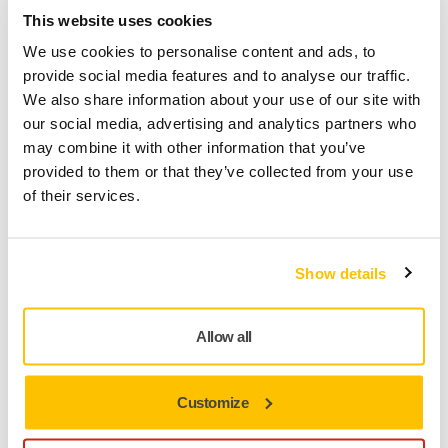
This website uses cookies
integrat, destinat pentru roboți industriali.
Tampon de 32 mm și...
We use cookies to personalise content and ads, to
provide social media features and to analyse our traffic.
We also share information about your use of our site with
Mirka® AIROS 350S Ø 77 mm
our social media, advertising and analytics partners who
may combine it with other information that you’ve
Un șlefuitor orbital aleatoriu automat,
provided to them or that they’ve collected from your use
integrat, destinat pentru roboți industriali.
of their services.
Tampon de 77 mm și...
Mirka® AIROS 350NV Ø 77 mm
Show details
Un șlefuitor orbital aleatoriu automat,
integrat, destinat pentru roboți industriali.
Allow all
Tampon de 77 mm și...
Customize
Mirka® AIROS 550S Ø 125 mm