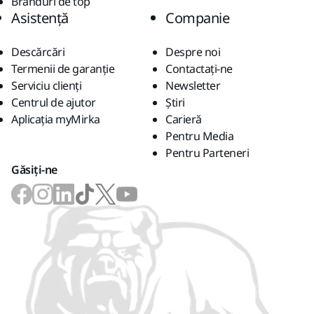
Branduri de top
Asistență
Companie
Descărcări
Despre noi
Termenii de garanție
Contactaţi-ne
Serviciu clienți
Newsletter
Centrul de ajutor
Știri
Aplicația myMirka
Carieră
Pentru Media
Pentru Parteneri
Găsiți-ne