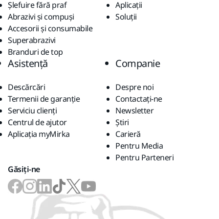
Șlefuire fără praf
Aplicații
Abrazivi și compuși
Soluții
Accesorii și consumabile
Superabrazivi
Branduri de top
Asistență
Companie
Descărcări
Despre noi
Termenii de garanție
Contactaţi-ne
Serviciu clienți
Newsletter
Centrul de ajutor
Știri
Aplicația myMirka
Carieră
Pentru Media
Pentru Parteneri
Găsiți-ne