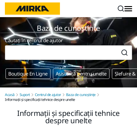
Mergi la conținut
Baza de cunoștințe
Căutați în centrul de ajutor
Boutique En Ligne
Asistență pentru unelte
Șlefuire &
Acasă
Suport
Centrul de ajutor
Baza de cunoștințe
Informații și specificații tehnice despre unelte
Informații și specificații tehnice
despre unelte