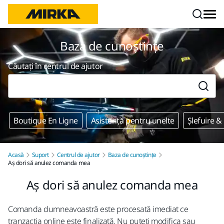
Mergi la conținut
Baza de cunoștințe
Căutați în centrul de ajutor
Boutique En Ligne
Asistență pentru unelte
Șlefuire &
Acasă
Suport
Centrul de ajutor
Baza de cunoștințe
Aș dori să anulez comanda mea
Aș dori să anulez comanda mea
Comanda dumneavoastră este procesată imediat ce
tranzacția online este finalizată. Nu puteți modifica sau