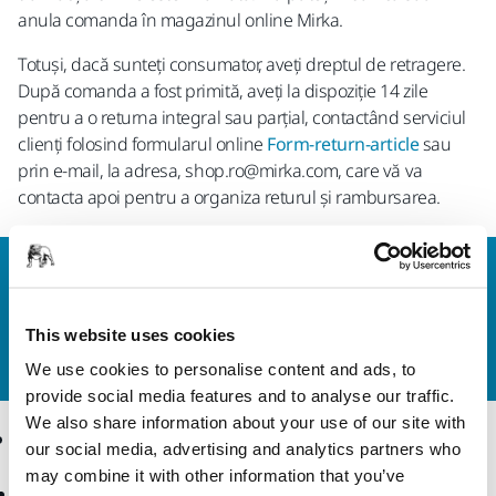
anula comanda în magazinul online Mirka.
Totuși, dacă sunteți consumator, aveți dreptul de retragere.
După comanda a fost primită, aveți la dispoziție 14 zile
pentru a o returna integral sau parțial, contactând serviciul
clienți folosind formularul online
Form-return-article
sau
prin e-mail, la adresa, shop.ro@mirka.com, care vă va
contacta apoi pentru a organiza returul și rambursarea.
Contactaţi-ne
Doriți să aflați mai multe?
Vă rugăm să ne contactați
,
iar echipa noastră de suport formată din experți vă
This website uses cookies
va răspunde la întrebări.
We use cookies to personalise content and ads, to
provide social media features and to analyse our traffic.
We also share information about your use of our site with
Produse
Expertiză
our social media, advertising and analytics partners who
may combine it with other information that you’ve
Scule electrice
Industrii