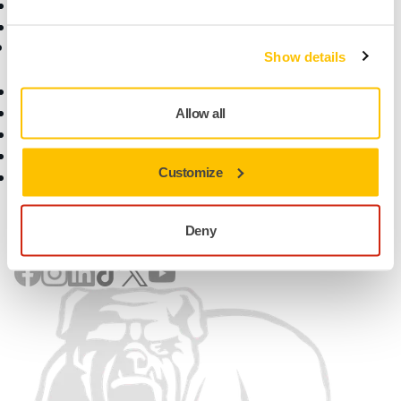
Superabrazivi
Branduri de top
Asistență
Companie
Show details
Descărcări
Despre noi
Termenii de garanție
Contactaţi-ne
Allow all
Serviciu clienți
Newsletter
Centrul de ajutor
Știri
Customize
Aplicația myMirka
Carieră
Pentru Media
Pentru Parteneri
Deny
Găsiți-ne