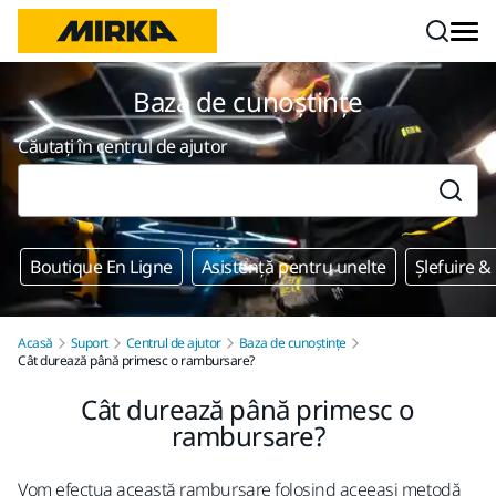
Mergi la conținut
Baza de cunoștințe
Căutați în centrul de ajutor
Boutique En Ligne
Asistență pentru unelte
Șlefuire &
Acasă
Suport
Centrul de ajutor
Baza de cunoștințe
Cât durează până primesc o rambursare?
Cât durează până primesc o
rambursare?
Vom efectua această rambursare folosind aceeași metodă