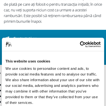
de plată pe care ați folosit-o pentru tranzacția inițială; în orice
caz, nu veți suporta niciun cost ca urmare a acestei
rambursări. Este posibil să reținem rambursarea până când
primim bunurile înapoi.
Contactaţi-ne
Doriți să aflați mai multe?
Vă rugăm să ne contactați
,
iar echipa noastră de suport formată din experți vă
va răspunde la întrebări.
This website uses cookies
We use cookies to personalise content and ads, to
Produse
Expertiză
provide social media features and to analyse our traffic.
We also share information about your use of our site with
Scule electrice
Industrii
our social media, advertising and analytics partners who
Șlefuire fără praf
Aplicații
may combine it with other information that you’ve
Abrazivi și compuși
Soluții
provided to them or that they’ve collected from your use
Accesorii și consumabile
of their services.