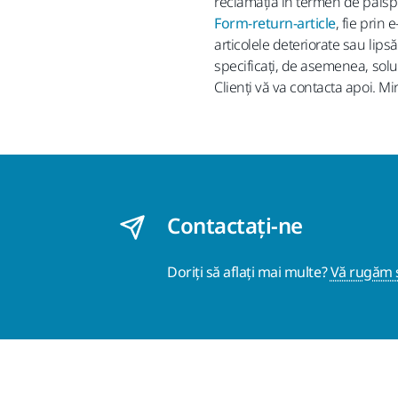
reclamația în termen de paisprez
Form-return-article
, fie prin
articolele deteriorate sau lips
specificați, de asemenea, solu
Clienți vă va contacta apoi. M
Contactaţi-ne
Doriți să aflați mai multe?
Vă rugăm s