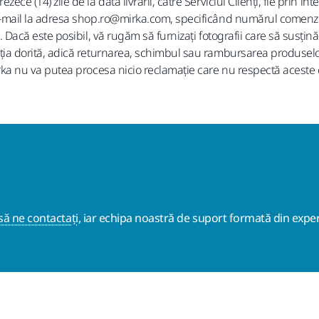
ece (14) zile de la data livrării, către Serviciul Clienți, fie prin i
 e-mail la adresa shop.ro@mirka.com, specificând numărul comenzii
ă. Dacă este posibil, vă rugăm să furnizați fotografii care să susț
ția dorită, adică returnarea, schimbul sau rambursarea produselor
irka nu va putea procesa nicio reclamație care nu respectă aceste c
ă ne contactați
, iar echipa noastră de suport formată din exper