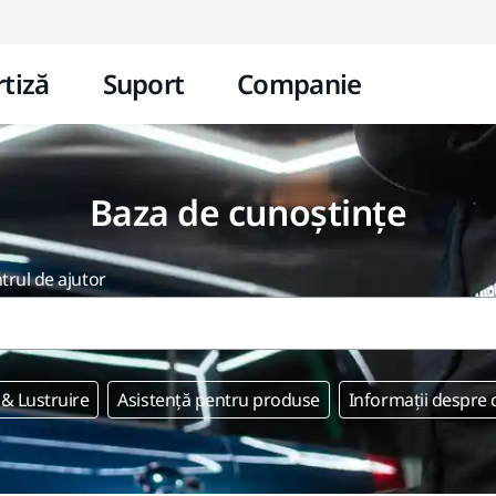
Mergi la conținut
tiză
Suport
Companie
Baza de cunoștințe
ntrul de ajutor
 & Lustruire
Asistență pentru produse
Informații despre