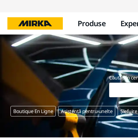
Produse
Exper
Căutați în ce
Boutique En Ligne
Asistență pentru unelte
Șlefuire