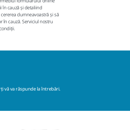
ntermediul formularului online
 în cauză și detaliind
ină cererea dumneavoastră și să
 în cauză. Serviciul nostru
ondiții.
ți vă va răspunde la întrebări.