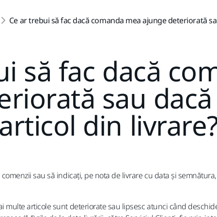
Ce ar trebui să fac dacă comanda mea ajunge deteriorată sau 
bui să fac dacă c
eriorată sau dacă 
articol din livrare
a comenzii sau să indicați, pe nota de livrare cu data și semnătura
 multe articole sunt deteriorate sau lipsesc atunci când deschideț