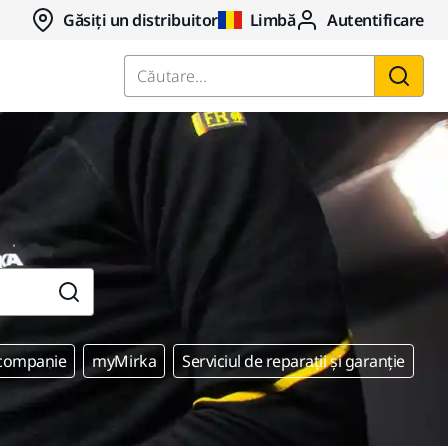
Găsiți un distribuitor
Limbă
Autentificare
Căutare...
 companie
myMirka
Serviciul de reparații și garanție