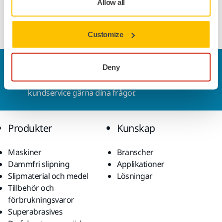
Allow all
Customize
Kontakta oss
Deny
Vill du veta mer?
Kontakta oss
så besvarar vår
kundservice gärna dina frågor.
Produkter
Kunskap
Maskiner
Branscher
Dammfri slipning
Applikationer
Slipmaterial och medel
Lösningar
Tillbehör och
förbrukningsvaror
Superabrasives