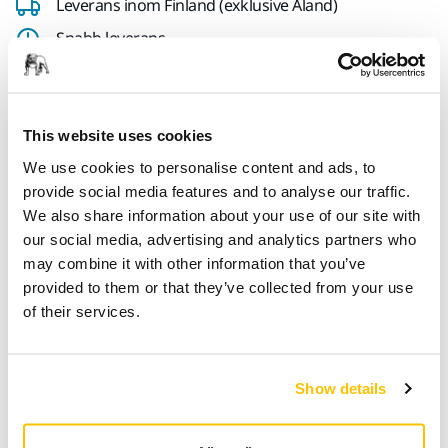
Leverans inom Finland (exklusive Åland)
Snabb leverans
Fri frakt över 49.90€ inkl.moms
Säker kortbetalning
This website uses cookies
Uppföljning av försändelse
We use cookies to personalise content and ads, to
Gör en retur enkelt på www.mirka.com/sv-
provide social media features and to analyse our traffic.
fi/support/returnera-en-vara/
We also share information about your use of our site with
our social media, advertising and analytics partners who
may combine it with other information that you’ve
Teknisk specifikation
provided to them or that they’ve collected from your use
of their services.
Längd
190 mm
Show details
Bredd
180 mm