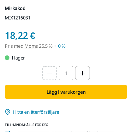
Mirkakod
MIX1216031
Pris med Moms 25,5 
18,22 €
Pris med
Moms
25,5 %
0 %
I lager
Select quantity value
Lägg i varukorgen
Hitta en återförsäljare
TILLHANDAHÅLLS FÖR DIG