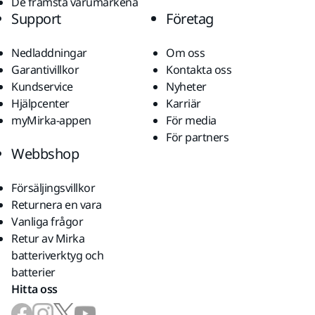
De främsta varumärkena
Support
Företag
Nedladdningar
Om oss
Garantivillkor
Kontakta oss
Kundservice
Nyheter
Hjälpcenter
Karriär
myMirka-appen
För media
För partners
Webbshop
Försäljingsvillkor
Returnera en vara
Vanliga frågor
Retur av Mirka
batteriverktyg och
batterier
Hitta oss