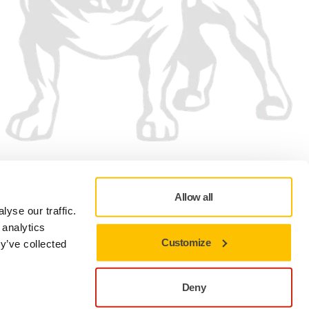
Vi accepterar
Allow all
yse our traffic.
 analytics
Customize
y’ve collected
Sekretesspolicy
Användningsvillkor
Cookie preferenser
Deny