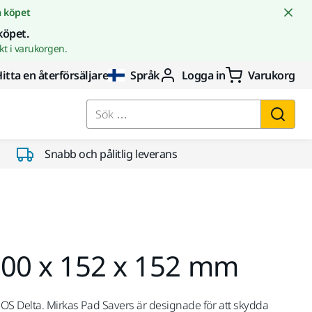
å köpet
köpet.
t i varukorgen.
itta en återförsäljare
Språk
Logga in
Varukorg
Sök …
Snabb och pålitlig leverans
100 x 152 x 152 mm
DEOS Delta. Mirkas Pad Savers är designade för att skydda