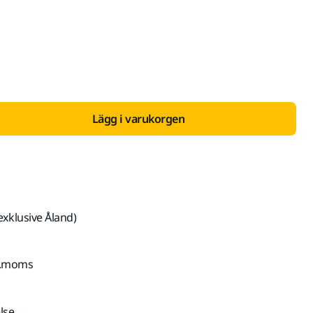
ed Moms 25,5 %
Lägg i varukorgen
exklusive Åland)
kl.moms
lse