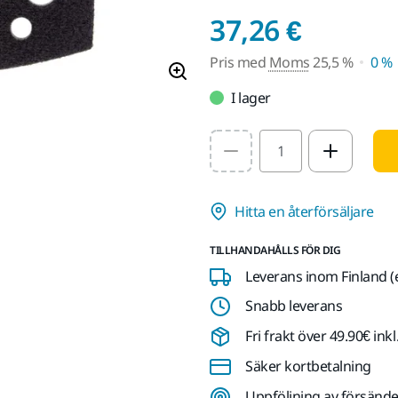
Pris m
37,26 €
Pris med
Moms
25,5 %
0 %
I lager
Select quantity value
Hitta en återförsäljare
TILLHANDAHÅLLS FÖR DIG
Leverans inom Finland (
Snabb leverans
Fri frakt över 49.90€ in
Säker kortbetalning
Uppföljning av försände