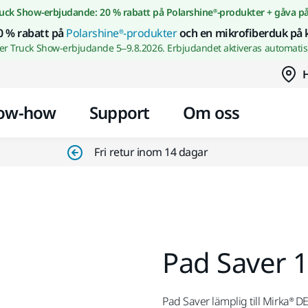
Gå till innehållet
uck Show-erbjudande: 20 % rabatt på Polarshine®-produkter + gåva p
0 % rabatt på
Polarshine®-produkter
och en mikrofiberduk på 
wer Truck Show-erbjudande 5–9.8.2026. Erbjudandet aktiveras automatisk
H
ow-how
Support
Om oss
Fri retur inom 14 dagar
Pad Saver 
Pad Saver lämplig till Mirka® 