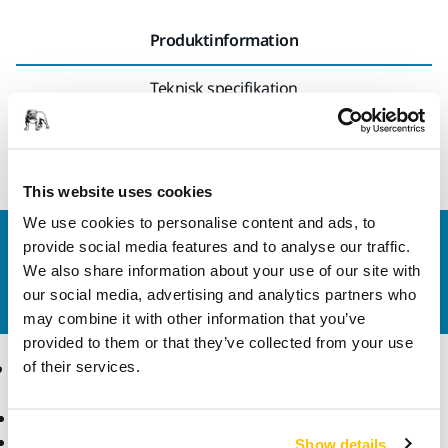
Produktinformation
Teknisk specifikation
Mirka® trådlösa slipmaskiner
This website uses cookies
We use cookies to personalise content and ads, to
Kontakta oss
provide social media features and to analyse our traffic.
We also share information about your use of our site with
Vill du veta mer?
Kontakta oss
så besvarar vår
our social media, advertising and analytics partners who
kundservice gärna dina frågor.
may combine it with other information that you’ve
provided to them or that they’ve collected from your use
Produkter
Kunskap
of their services.
Maskiner
Branscher
Dammfri slipning
Applikationer
Show details