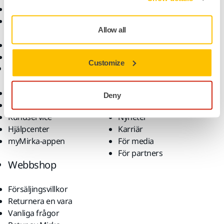
Slipmaterial och medel
Lösningar
Tillbehör och
Allow all
förbrukningsvaror
Superabrasives
De främsta varumärkena
Customize
Support
Företag
Nedladdningar
Om oss
Deny
Garantivillkor
Kontakta oss
Kundservice
Nyheter
Hjälpcenter
Karriär
myMirka-appen
För media
För partners
Webbshop
Försäljingsvillkor
Returnera en vara
Vanliga frågor