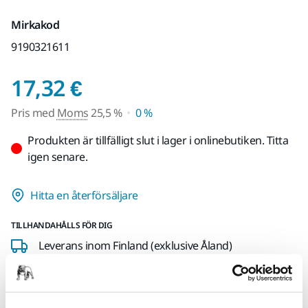
Mirkakod
9190321611
Pris med Moms 25,5 
17,32 €
Pris med
Moms
25,5 %
0 %
Produkten är tillfälligt slut i lager i onlinebutiken. Titta
igen senare.
Hitta en återförsäljare
TILLHANDAHÅLLS FÖR DIG
Leverans inom Finland (exklusive Åland)
Snabb leverans
Fri frakt över 49.90€ inkl.moms