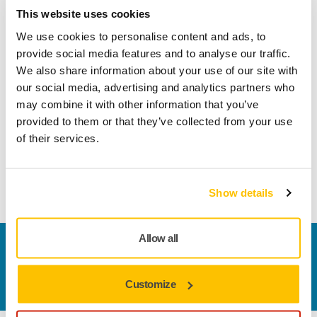
Säker kortbetalning
This website uses cookies
Uppföljning av försändelse
We use cookies to personalise content and ads, to
Gör en retur enkelt på www.mirka.com/sv-
provide social media features and to analyse our traffic.
fi/support/returnera-en-vara/
We also share information about your use of our site with
our social media, advertising and analytics partners who
may combine it with other information that you’ve
provided to them or that they’ve collected from your use
Produktinformation
of their services.
Plastic reducing ring in size 32/16 mm.
Show details
Allow all
Kontakta oss
Vill du veta mer?
Kontakta oss
så besvarar vår
kundservice gärna dina frågor.
Customize