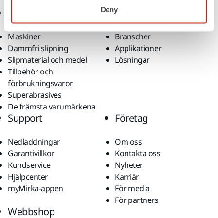
Deny
Produkter
Kunskap
Maskiner
Branscher
Dammfri slipning
Applikationer
Slipmaterial och medel
Lösningar
Tillbehör och
förbrukningsvaror
Superabrasives
De främsta varumärkena
Support
Företag
Nedladdningar
Om oss
Garantivillkor
Kontakta oss
Kundservice
Nyheter
Hjälpcenter
Karriär
myMirka-appen
För media
För partners
Webbshop