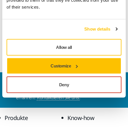
Technische Eigenschaften
of their services.
Downloads
Show details
Schutzauflage, geeignet für GRIP-Schleifteller, verlängert die
Lebensdauer des Schleifteller. Ø 125 mm, 33-Loch. Geeignet
Allow all
für Schleifteller und Schleifmittel mit 8-Loch, 8+1-Loch, 17-
Loch und Abranet. 1 Stk. / Pack
Customize
Kontaktieren Sie uns
Deny
Sie wollen mehr über Mirka und die Produkte
erfahren?
Kontaktieren Sie uns.
Produkte
Know-how