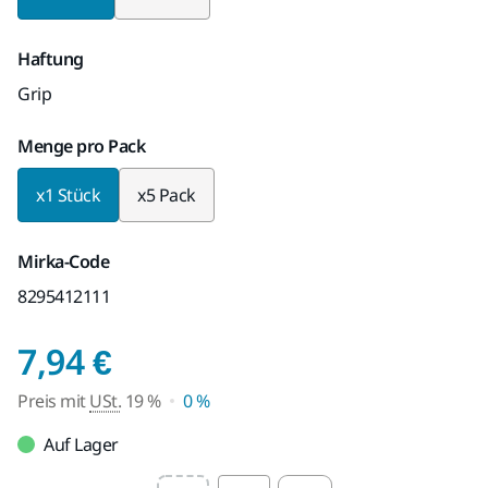
Haftung
Grip
Menge pro Pack
x1 Stück
x5 Pack
Mirka-Code
8295412111
Preis mit USt. 19 %
7,94 €
Preis mit
USt.
19 %
0 %
Auf Lager