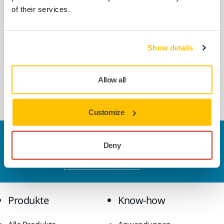
of their services.
KOMPATIBEL MIT
Mirka DEXOS 1217 M AFC mit
Show details
Schlauch 4m
DEXOS® 1217, kompakter 17-Liter-
Staubsauger für den Trocken- und
Allow all
Nasseinsatz.
Customize
Kontaktieren Sie uns
Deny
Sie wollen mehr über Mirka und die Produkte
erfahren?
Kontaktieren Sie uns.
Produkte
Know-how