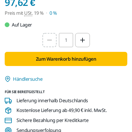
Preis mit USt. 19 %
97,62 €
Preis mit
USt.
19 %
0 %
Auf Lager
Select quantity value
Zum Warenkorb hinzufügen
Händlersuche
FÜR SIE BEREITGESTELLT
Lieferung innerhalb Deutschlands
Kostenlose Lieferung ab 49,90 € inkl. MwSt.
Sichere Bezahlung per Kreditkarte
Sendungsverfolgung