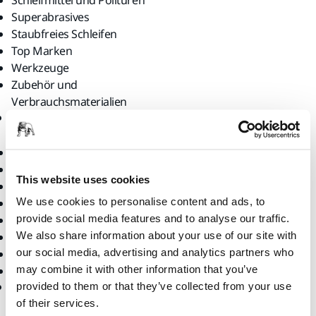
Schleifmittel und Polituren
Superabrasives
Staubfreies Schleifen
Top Marken
Werkzeuge
Zubehör und
Verbrauchsmaterialien
Support
Unternehmen
Artikel retournieren
Für Medien
Downloads
Für Partner
This website uses cookies
FAQ
Karriere
We use cookies to personalise content and ads, to
Gewährleistung
Kontaktieren Sie uns
provide social media features and to analyse our traffic.
Händlersuche
Messen & Veranstaltungen
We also share information about your use of our site with
Kundenservice
News
our social media, advertising and analytics partners who
Maschinenreparatur
Newsletter
may combine it with other information that you’ve
myMirka app
Über uns
Online Shop
provided to them or that they’ve collected from your use
of their services.