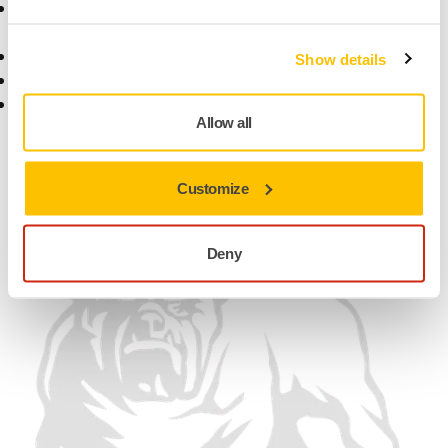
Allgemeine
Verkaufsbedingungen
Artikel retournieren
Show details
FAQ
Online Shop
Allow all
Finden Sie uns
Wir akzeptieren
Customize
Deny