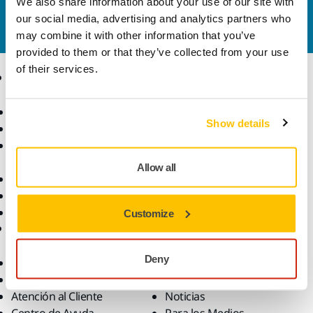
We also share information about your use of our site with
nosotros
y uno de nuestros profesionales se pondrá
our social media, advertising and analytics partners who
en contacto contigo para resolver tus dudas.
may combine it with other information that you’ve
provided to them or that they’ve collected from your use
of their services.
Productos
Sectores y
Aplicaciones
Máquinas
Show details
Lijado Libre de Polvo
Sectores
Abrasivos y Pastas de
Aplicaciones
Pulido
Soluciones
Allow all
Accesorios y Consumibles
Superabrasivos
Productos Destacados
Customize
Ayuda
Acerca de Mirka
Deny
Descargas
Quiénes somos
Garantía Mirka
Contáctanos
Atención al Cliente
Noticias