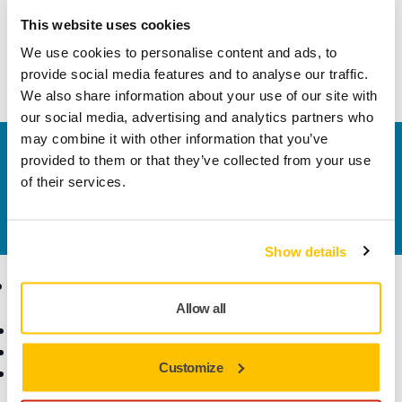
This website uses cookies
El adaptador de desconexión rápida para borlas y esponjas
We use cookies to personalise content and ads, to
resiste el calor generado por las pulidoras rotativas.
provide social media features and to analyse our traffic.
We also share information about your use of our site with
our social media, advertising and analytics partners who
may combine it with other information that you’ve
Contacta con nosotros
provided to them or that they’ve collected from your use
¿Necesitas más información?
Ponte en contacto con
of their services.
nosotros
y uno de nuestros profesionales se pondrá
en contacto contigo para resolver tus dudas.
Show details
Productos
Sectores y
Aplicaciones
Allow all
Máquinas
Lijado Libre de Polvo
Sectores
Customize
Abrasivos y Pastas de
Aplicaciones
Pulido
Soluciones