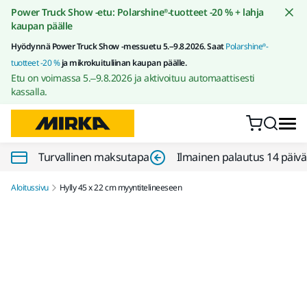
Siirry sisältöön
Power Truck Show -etu: Polarshine®-tuotteet -20 % + lahja
kaupan päälle
Hyödynnä Power Truck Show -messuetu 5.–9.8.2026. Saat
Polarshine®-
tuotteet -20 %
ja mikrokuituliinan kaupan päälle.
Etu on voimassa 5.–9.8.2026 ja aktivoituu automaattisesti
kassalla.
Turvallinen maksutapa
Ilmainen palautus 14 päiv
Aloitussivu
Hylly 45 x 22 cm myyntitelineeseen