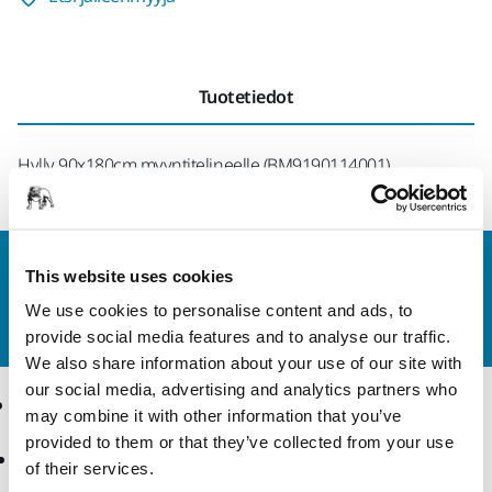
Tuotetiedot
Hylly 90x180cm myyntitelineelle (BM9190114001).
Ota yhteyttä
This website uses cookies
Haluatko tietää lisää?
Ota yhteyttä
ja asiantunteva
We use cookies to personalise content and ads, to
tiimimme vastaa kaikkiin kysymyksiisi.
provide social media features and to analyse our traffic.
We also share information about your use of our site with
our social media, advertising and analytics partners who
Tuotteet
Osaaminen
may combine it with other information that you’ve
provided to them or that they’ve collected from your use
Hiomatuotteet ja
Toimialat
of their services.
kiillotusaineet
Menetelmät