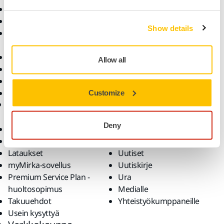
Koneet
Ratkaisut
Pölytön hionta
Show details
Robottihionta ja
automaatio
Tarvikkeet ja oheistuotteet
Allow all
Timantti- ja CBN-tuotteet
Huippumerkit
Kaikki tuotteet
Customize
Tuki
Yritys
Deny
Asiakaspalvelu
Ota yhteyttä
Ennaltaehkäisevä huolto
Tietoa meistä
Lataukset
Uutiset
myMirka-sovellus
Uutiskirje
Premium Service Plan -
Ura
huoltosopimus
Medialle
Takuuehdot
Yhteistyökumppaneille
Usein kysyttyä