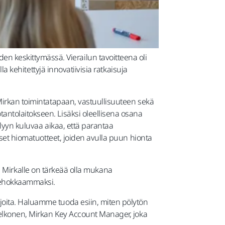
 keskittymässä. Vierailun tavoitteena oli
la kehitettyjä innovatiivisia ratkaisuja
 Mirkan toimintatapaan, vastuullisuuteen sekä
otantolaitokseen. Lisäksi oleellisena osana
elyyn kuluvaa aikaa, että parantaa
iset hiomatuotteet, joiden avulla puun hionta
tä. Mirkalle on tärkeää olla mukana
 tehokkaammaksi.
joita. Haluamme tuoda esiin, miten pölytön
 Pelkonen, Mirkan Key Account Manager, joka