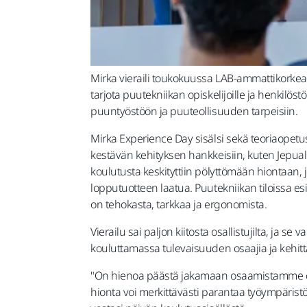
Mirka vieraili toukokuussa LAB-ammattikorke
tarjota puutekniikan opiskelijoille ja henkilöst
puuntyöstöön ja puuteollisuuden tarpeisiin.
Mirka Experience Day sisälsi sekä teoriaopetu
kestävän kehityksen hankkeisiin, kuten Jepua
koulutusta keskityttiin pölyttömään hiontaan, 
lopputuotteen laatua. Puutekniikan tiloissa es
on tehokasta, tarkkaa ja ergonomista.
Vierailu sai paljon kiitosta osallistujilta, ja 
kouluttamassa tulevaisuuden osaajia ja kehi
"On hienoa päästä jakamaan osaamistamme opis
hionta voi merkittävästi parantaa työympärist