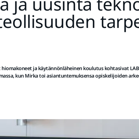
a ja uusinta tekn
eollisuuden tarpe
et hiomakoneet ja käytännönläheinen koulutus kohtasivat L
massa, kun Mirka toi asiantuntemuksensa opiskelijoiden arke