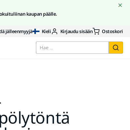
okuituliinan kaupan päälle.
dä jälleenmyyjä
Kieli
Kirjaudu sisään
Ostoskori
Hae ...
-
pölytöntä