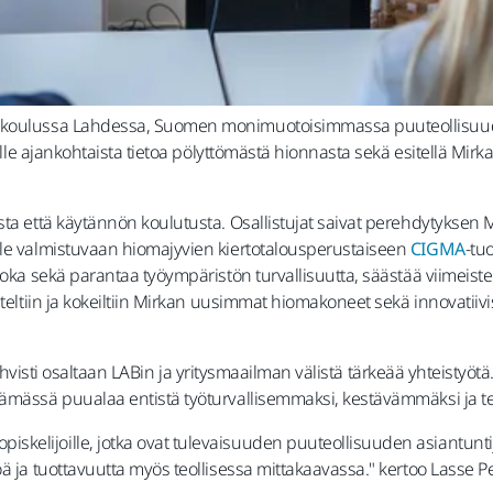
akoulussa Lahdessa, Suomen monimuotoisimmassa puuteollisuuden
ölle ajankohtaista tietoa pölyttömästä hionnasta sekä esitellä Mirkal
sta että käytännön koulutusta. Osallistujat saivat perehdytyksen
lle valmistuvaan hiomajyvien kiertotalousperustaiseen
CIGMA
-tu
joka sekä parantaa työympäristön turvallisuutta, säästää viimeist
iteltiin ja kokeiltiin Mirkan uusimmat hiomakoneet sekä innovatiiv
se vahvisti osaltaan LABin ja yritysmaailman välistä tärkeää yhteistyö
ttämässä puualaa entistä työturvallisemmaksi, kestävämmäksi ja
kelijoille, jotka ovat tulevaisuuden puuteollisuuden asiantunti
öä ja tuottavuutta myös teollisessa mittakaavassa." kertoo Lasse