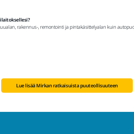
laitoksellesi?
puualan, rakennus-, remontointi ja pintakäsittelyalan kuin autopuol
Lue lisää Mirkan ratkaisuista puuteollisuuteen