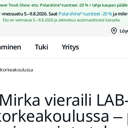
Siirry sisältöön
wer Truck Show -etu: Polarshine®-tuotteet -20 % + lahja kaupan päälle
-messuetu 5.–9.8.2026. Saat
Polarshine®-tuotteet -20 %
ja mikr
Etu on voimassa 5.–9.8.2026 ja aktivoituu automaattisesti kassalla.
Löy
aminen
Tuki
Yritys
tikorkeakoulussa
Mirka vieraili LAB
orkeakoulussa – 