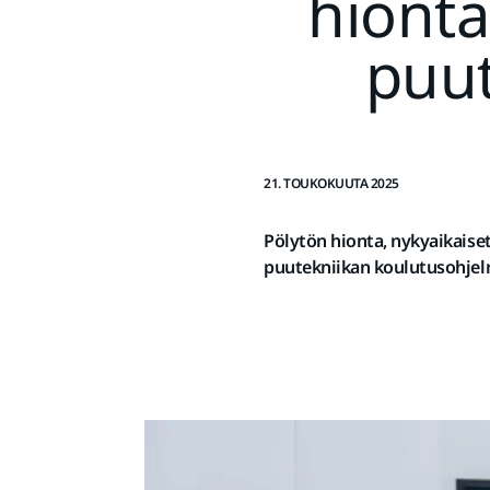
hionta
puut
21. TOUKOKUUTA 2025
Pölytön hionta, nykyaikais
puutekniikan koulutusohjel