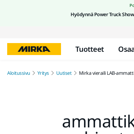
Po
Hyödynnä Power Truck Show 
Tuotteet
Osa
Aloitussivu
Yritys
Uutiset
Mirka vieraili LAB-ammat
ammattik