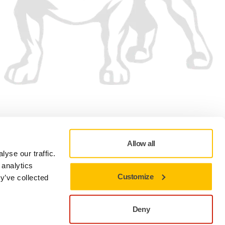
Hyväksymme
Allow all
yse our traffic.
 analytics
Customize
y’ve collected
Oikeudellinen tiedote
Käyttöehdot
Evästeasetukset
Deny