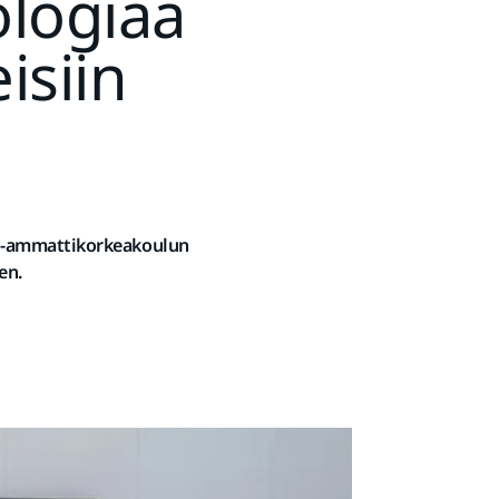
ologiaa
isiin
AB-ammattikorkeakoulun
en.