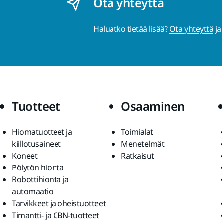
Ota yhteyttä
Haluatko tietää lisää?
Ota yhteyttä
ja
Tuotteet
Osaaminen
Hiomatuotteet ja
Toimialat
kiillotusaineet
Menetelmät
Koneet
Ratkaisut
Pölytön hionta
Robottihionta ja
automaatio
Tarvikkeet ja oheistuotteet
Timantti- ja CBN-tuotteet