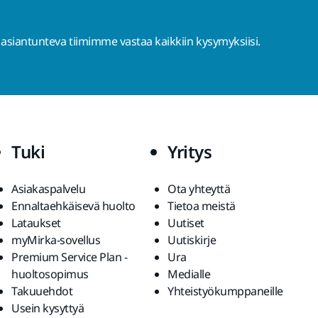
 asiantunteva tiimimme vastaa kaikkiin kysymyksiisi.
Tuki
Yritys
Asiakaspalvelu
Ota yhteyttä
Ennaltaehkäisevä huolto
Tietoa meistä
Lataukset
Uutiset
myMirka-sovellus
Uutiskirje
Premium Service Plan -
Ura
huoltosopimus
Medialle
Takuuehdot
Yhteistyökumppaneille
Usein kysyttyä