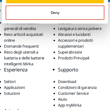
Ecommerce
Prodotti
Deny
Termini e condizioni
Utensili
generali di vendita
Levigatura senza polvere
Reso articoli acquistati
Abrasivi e lucidanti
online
Accessori e prodotti
Domande frequenti
supplementari
Reso degli utensili a
Superabrasivi
batteria e delle batterie
Prodotti Principali
intelligenti Mirka
Esperienza
Supporto
Settori
Download
Applicazioni
Condizioni di garanzia
Soluzioni
Customer Service
Aiuto
App myMirka