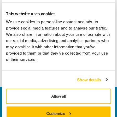
Dettagli tecnici
Download
This website uses cookies
Abralon® J3 is a unique multifunctional Abralon® abrasive for
We use cookies to personalise content and ads, to
an ultrafine surface finish for both smooth and profiled
provide social media features and to analyse our traffic.
surfaces. Abralon J3 has a higher density foam layer which
We also share information about your use of our site with
is only 3 mm thick. Recommended for high gloss
our social media, advertising and analytics partners who
applications, leaving a very smooth surface prior to polish.
may combine it with other information that you’ve
Abralon J3 is suitable for all kinds of material, both smooth
provided to them or that they’ve collected from your use
and profiled surfaces. The flexible weave allows water and
of their services.
air to pass freely, and makes it suitable for both dry and wet
sanding.
Show details
Contattaci
Allow all
Vuoi saperne di più?
Contattaci
e il nostro team di
esperti risponderà al più presto alle tue domande.
Customize