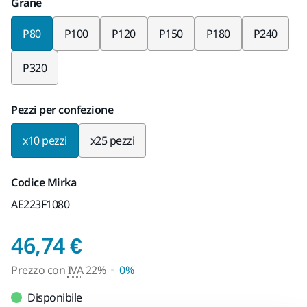
Grane
P80
P100
P120
P150
P180
P240
P320
Pezzi per confezione
x10 pezzi
x25 pezzi
Codice Mirka
AE223F1080
Prezzo con IVA 22%
46,74 €
Prezzo con
IVA
22%
0%
Disponibile