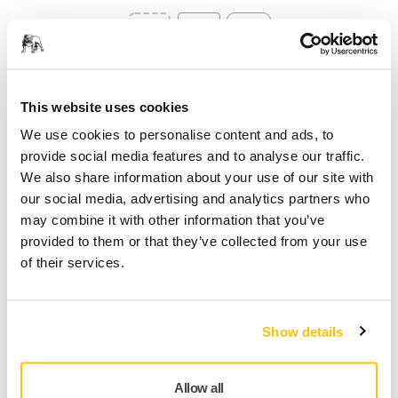
Select quantity value
Aggiungi al carrello
This website uses cookies
We use cookies to personalise content and ads, to
PENSATO PER TE
provide social media features and to analyse our traffic.
Consegna in tutta Italia (Esclusi Livigno, Campione
We also share information about your use of our site with
d'Italia, San Marino e Città del Vaticano)
our social media, advertising and analytics partners who
Spedizione gratuita per gli ordini di importo
may combine it with other information that you’ve
superiore a 49,90€ IVA inclusa
provided to them or that they’ve collected from your use
of their services.
Pagamento sicuro con carta di credito
Spedizione tracciabile
Effettua un reso facilmente su www.mirka.com/it-
Show details
it/supporto/reso-articoli
Allow all