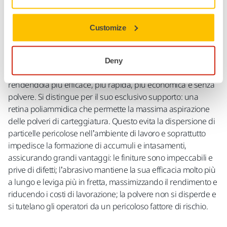
Informazioni sul prodotto
Customize
Dettagli tecnici
Download
Deny
Abranet® è l’abrasivo che ha rivoluzionato la levigatura
rendendola più efficace, più rapida, più economica e senza
polvere. Si distingue per il suo esclusivo supporto: una
retina poliammidica che permette la massima aspirazione
delle polveri di carteggiatura. Questo evita la dispersione di
particelle pericolose nell’ambiente di lavoro e soprattutto
impedisce la formazione di accumuli e intasamenti,
assicurando grandi vantaggi: le finiture sono impeccabili e
prive di difetti; l’abrasivo mantiene la sua efficacia molto più
a lungo e leviga più in fretta, massimizzando il rendimento e
riducendo i costi di lavorazione; la polvere non si disperde e
si tutelano gli operatori da un pericoloso fattore di rischio.