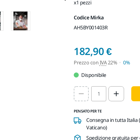
x1 pezzi
Codice Mirka
AH5BY001403R
Prezz
182,90 €
Prezzo con
IVA
22%
0%
Disponibile
Select quantity value
PENSATO PER TE
Consegna in tutta Italia 
Vaticano)
Spedizione gratuita per 