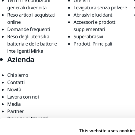
Termini e condizioni
Utensili
generali di vendita
Levigatura senza polvere
Reso articoli acquistati
Abrasivi e lucidanti
online
Accessori e prodotti
Domande frequenti
supplementari
Reso degli utensili a
Superabrasivi
batteria e delle batterie
Prodotti Principali
intelligenti Mirka
Azienda
Chi siamo
Contatti
Novità
Lavora con noi
Media
Partner
Dove puoi trovarci
This website uses cookie