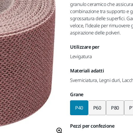
granulo ceramico che assicura u
combinazione tra supporto e gr
sgrossatura delle superfici. G
veloce, l’ideale per rimuovere g
aspirazione delle polveri.
Utilizzare per
Levigatura
Materiali adatti
Sverniciatura, Legni duri, Lacc
Grane
P40
P60
P80
P
Pezzi per confezione