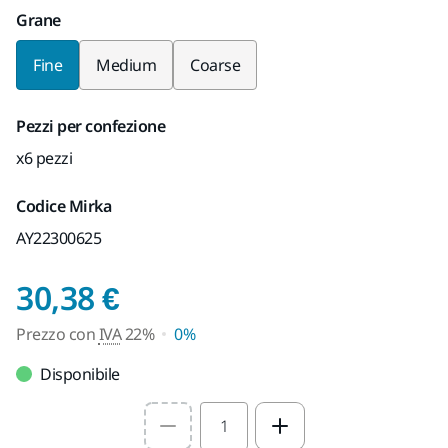
Grane
Fine
Medium
Coarse
Pezzi per confezione
x6 pezzi
Codice Mirka
AY22300625
Prezzo con IVA 22%
30,38 €
Prezzo con
IVA
22%
0%
Disponibile
Select quantity value