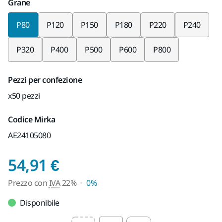
Grane
P80
P120
P150
P180
P220
P240
P320
P400
P500
P600
P800
Pezzi per confezione
x50 pezzi
Codice Mirka
AE24105080
Prezzo con IVA 22%
54,91 €
Prezzo con
IVA
22%
0%
Disponibile