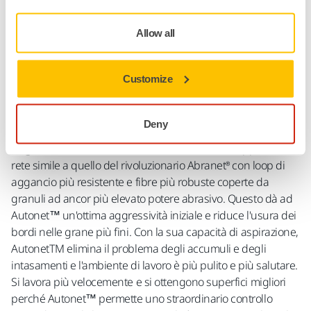
Informazioni sul prodotto
Allow all
Dettagli tecnici
Download
Customize
Autonet è l’abrasivo che unisce velocità, efficienza ed una
capacità di estrazione della polvere davvero sorprendente.
E' frutto dell'avanzata filosofia di carteggiatura “NET
Deny
sanding” Mirka ed è stato sviluppato per le specifiche
esigenze dell'industria automobilistica. Ha un supporto di
rete simile a quello del rivoluzionario Abranet® con loop di
aggancio più resistente e fibre più robuste coperte da
granuli ad ancor più elevato potere abrasivo. Questo dà ad
Autonet™ un'ottima aggressività iniziale e riduce l'usura dei
bordi nelle grane più fini. Con la sua capacità di aspirazione,
AutonetTM elimina il problema degli accumuli e degli
intasamenti e l'ambiente di lavoro è più pulito e più salutare.
Si lavora più velocemente e si ottengono superfici migliori
perché Autonet™ permette uno straordinario controllo