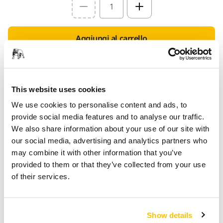
Select quantity value
Aggiungi al carrello
PENSATO PER TE
Consegna in tutta Italia (Esclusi Livigno, Campione
This website uses cookies
d'Italia, San Marino e Città del Vaticano)
We use cookies to personalise content and ads, to
Spedizione gratuita per gli ordini di importo
provide social media features and to analyse our traffic.
superiore a 49,90€ IVA inclusa
We also share information about your use of our site with
Pagamento sicuro con carta di credito
our social media, advertising and analytics partners who
Spedizione tracciabile
may combine it with other information that you’ve
provided to them or that they’ve collected from your use
Effettua un reso facilmente su www.mirka.com/it-
of their services.
it/supporto/reso-articoli
Show details