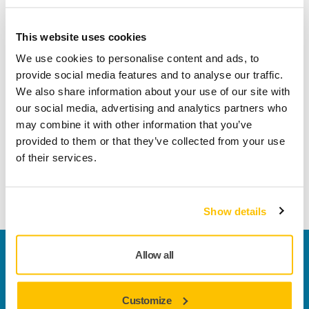
Effettua un reso facilmente su www.mirka.com/it-
This website uses cookies
it/supporto/reso-articoli
We use cookies to personalise content and ads, to
provide social media features and to analyse our traffic.
We also share information about your use of our site with
Informazioni sul prodotto
our social media, advertising and analytics partners who
may combine it with other information that you’ve
provided to them or that they’ve collected from your use
Regolatore dell'aria con filtro separatore dell'acqua, per
of their services.
carrello Mirka® Modular. Assicura che l'aria compressa sia
priva di condensa, pulita e con la giusta pressione.
Show details
Contattaci
Allow all
Vuoi saperne di più?
Contattaci
e il nostro team di
esperti risponderà al più presto alle tue domande.
Customize