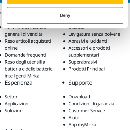
Ecommerce
Prodotti
Deny
Termini e condizioni
Utensili
generali di vendita
Levigatura senza polvere
Reso articoli acquistati
Abrasivi e lucidanti
online
Accessori e prodotti
Domande frequenti
supplementari
Reso degli utensili a
Superabrasivi
batteria e delle batterie
Prodotti Principali
intelligenti Mirka
Esperienza
Supporto
Settori
Download
Applicazioni
Condizioni di garanzia
Soluzioni
Customer Service
Aiuto
App myMirka