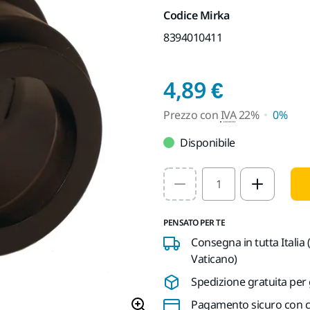
Codice Mirka
8394010411
Prezzo 
4,89 €
Prezzo con
IVA
22%
0%
Disponibile
Select quantity value
PENSATO PER TE
Consegna in tutta Italia 
Vaticano)
Spedizione gratuita per 
Pagamento sicuro con ca