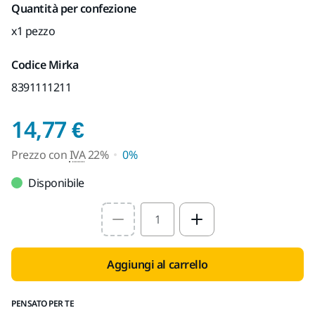
Quantità per confezione
x1 pezzo
Codice Mirka
8391111211
Prezzo con IVA 22%
14,77 €
Prezzo con
IVA
22%
0%
Disponibile
Select quantity value
Aggiungi al carrello
PENSATO PER TE