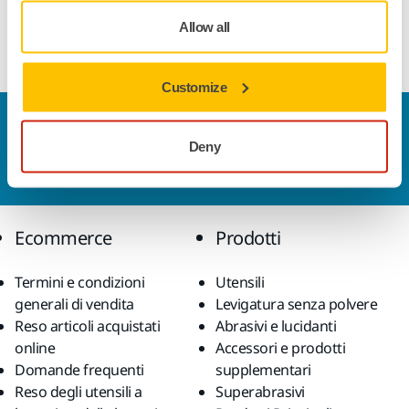
veloce e facile cambio di tubo da un tampone manuale
Allow all
Mirka ad un altro.
Customize
Contattaci
Deny
Vuoi saperne di più?
Contattaci
e il nostro team di
esperti risponderà al più presto alle tue domande.
Ecommerce
Prodotti
Termini e condizioni
Utensili
generali di vendita
Levigatura senza polvere
Reso articoli acquistati
Abrasivi e lucidanti
online
Accessori e prodotti
Domande frequenti
supplementari
Reso degli utensili a
Superabrasivi