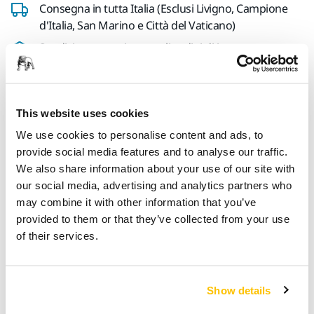
Consegna in tutta Italia (Esclusi Livigno, Campione
d'Italia, San Marino e Città del Vaticano)
Spedizione gratuita per gli ordini di importo
superiore a 49,90€ IVA inclusa
Pagamento sicuro con carta di credito
Spedizione tracciabile
This website uses cookies
Effettua un reso facilmente su www.mirka.com/it-
We use cookies to personalise content and ads, to
it/supporto/reso-articoli
provide social media features and to analyse our traffic.
We also share information about your use of our site with
our social media, advertising and analytics partners who
may combine it with other information that you’ve
Informazioni sul prodotto
provided to them or that they’ve collected from your use
of their services.
Dettagli tecnici
Show details
Quando viene fissato ad un tubo di aspirazione della
polvere di diametro 20 mm, questo raccordo permette un