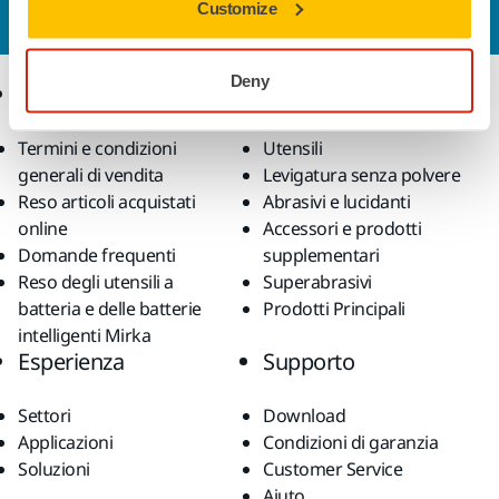
Customize
esperti risponderà al più presto alle tue domande.
Deny
Ecommerce
Prodotti
Termini e condizioni
Utensili
generali di vendita
Levigatura senza polvere
Reso articoli acquistati
Abrasivi e lucidanti
online
Accessori e prodotti
Domande frequenti
supplementari
Reso degli utensili a
Superabrasivi
batteria e delle batterie
Prodotti Principali
intelligenti Mirka
Esperienza
Supporto
Settori
Download
Applicazioni
Condizioni di garanzia
Soluzioni
Customer Service
Aiuto