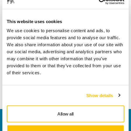
it/supporto/reso-articoli
This website uses cookies
We use cookies to personalise content and ads, to
Dettagli tecnici
Download
provide social media features and to analyse our traffic.
We also share information about your use of our site with
our social media, advertising and analytics partners who
Lunghezza
51 mm
may combine it with other information that you’ve
provided to them or that they’ve collected from your use
Larghezza
28 mm
of their services.
Show details
Allow all
Contattaci
Vuoi saperne di più?
Contattaci
e il nostro team di