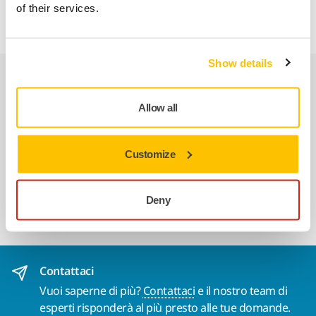
of their services.
Show details
Prodotti correlati
Allow all
USA INSIEME
Mirka® DEROS RS 600 Ø 150 mm
Customize
Mirka® DEROS RS 600 è una levigatrice
elettrica rotativa per applicazioni gravose di
Deny
varia natura,…
Contattaci
Vuoi saperne di più?
Contattaci
e il nostro team di
esperti risponderà al più presto alle tue domande.