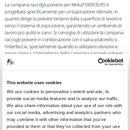
La campana raccogli-polvere per Mirka® DEROS RS è
progettata specificamente per un'aspirazione ottimale, in
quanto dirige la polvere lontano dalla superficie di lavoro e
verso il sistema di aspirazione, garantendo un ambiente di
lavoro più pulito e sano. Si consiglia di utilizzare la campana
raccogli-polvere in combinazione con il salva-platorello o
l'interfaccia, specialmente quando si utilizzano abrasivi a
grana grossa. L'importanza della campana raccogli-polvere
si accentua con l'aumentare dell'altezza dell'utensile. L'uso
congiunto del salva-platorello e della campana raccogli-
polvere migliora le prestazioni complessive delle operazioni
di levigatura, gestendo efficacemente la polvere e i detriti. In
This website uses cookies
questo modo non solo si mantiene più pulito lo spazio di
We use cookies to personalise content and ads, to
lavoro, ma si prolunga anche la vita della levigatrice. Per
provide social media features and to analyse our traffic.
montare la campana, individuare innanzitutto le frecce sia
We also share information about your use of our site with
sulla campana che sull'alloggiamento della levigatrice.
our social media, advertising and analytics partners who
Allineare con cura le frecce durante il posizionamento. In
may combine it with other information that you’ve
questo modo si garantisce che la campana sia fissata
provided to them or that they’ve collected from your use
correttamente e pronta all'uso.