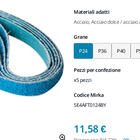
Materiali adatti
Acciaio, Acciaio dolce / acciaio
Grane
P24
P36
P40
P
Pezzi per confezione
x5 pezzi
Codice Mirka
5E4AFT0124BY
Prezzo
11,58 €
Prezzo con
IVA
22%
0%