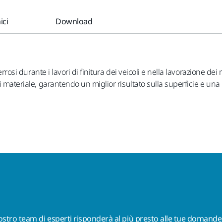
ici
Download
ferrosi durante i lavori di finitura dei veicoli e nella lavorazione d
di materiale, garantendo un miglior risultato sulla superficie e un
nostro team di esperti risponderà al più presto alle tue domande