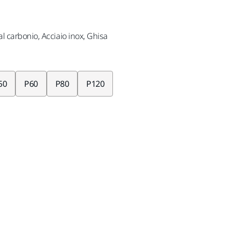
 al carbonio, Acciaio inox, Ghisa
50
P60
P80
P120
 con IVA 22%