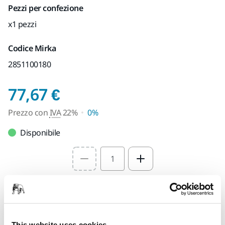
Pezzi per confezione
x1 pezzi
Codice Mirka
2851100180
Prezzo con IVA 22%
77,67 €
Prezzo con
IVA
22%
0%
Disponibile
Select quantity value
Aggiungi al carrello
PENSATO PER TE
This website uses cookies