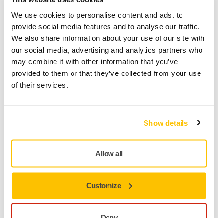
Consegna in tutta Italia (Esclusi Livigno, Campione
We use cookies to personalise content and ads, to
d'Italia, San Marino e Città del Vaticano)
provide social media features and to analyse our traffic.
Spedizione gratuita per gli ordini di importo
We also share information about your use of our site with
superiore a 49,90€ IVA inclusa
our social media, advertising and analytics partners who
may combine it with other information that you’ve
Pagamento sicuro con carta di credito
provided to them or that they’ve collected from your use
Spedizione tracciabile
of their services.
Effettua un reso facilmente su www.mirka.com/it-
it/supporto/reso-articoli
Show details
Informazioni sul prodotto
Allow all
Dettagli tecnici
Download
Customize
Gold ProFlex è una carta abrasiva stearata per levigature a
secco di legno, stucchi, vernici e lacche. Il supporto è in
Deny