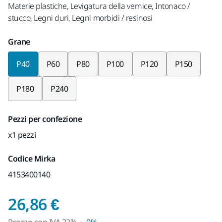
Materie plastiche, Levigatura della vernice, Intonaco /
stucco, Legni duri, Legni morbidi / resinosi
Grane
P40
P60
P80
P100
P120
P150
P180
P240
Pezzi per confezione
x1 pezzi
Codice Mirka
4153400140
Prezzo con IVA 22%
26,86 €
Prezzo con
IVA
22%
0%