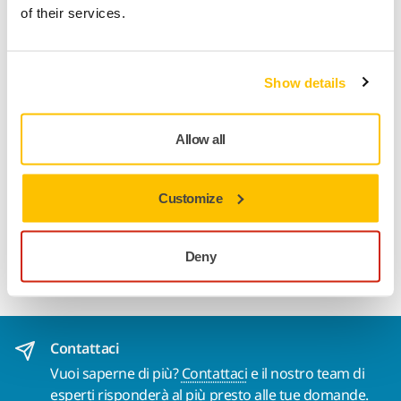
of their services.
Informazioni sul prodotto
Show details
Dettagli tecnici
Download
Allow all
Adatto per la carteggiatura manuale o leggera a macchina,
Hiomant offre una efficace rimozione di materiale e ottimi
Customize
risultati di levigatura, combinati con una lunga durata,
grazie all'eccellente resistenza all'usura e ad un intasamento
Deny
minimo.
Contattaci
Vuoi saperne di più?
Contattaci
e il nostro team di
esperti risponderà al più presto alle tue domande.