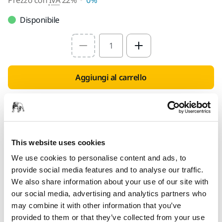
Disponibile
Select quantity value
Aggiungi al carrello
PENSATO PER TE
Consegna in tutta Italia (Esclusi Livigno, Campione
d'Italia, San Marino e Città del Vaticano)
This website uses cookies
Spedizione gratuita per gli ordini di importo
superiore a 49,90€ IVA inclusa
We use cookies to personalise content and ads, to
provide social media features and to analyse our traffic.
Pagamento sicuro con carta di credito
We also share information about your use of our site with
Spedizione tracciabile
our social media, advertising and analytics partners who
may combine it with other information that you’ve
Effettua un reso facilmente su www.mirka.com/it-
provided to them or that they’ve collected from your use
it/supporto/reso-articoli