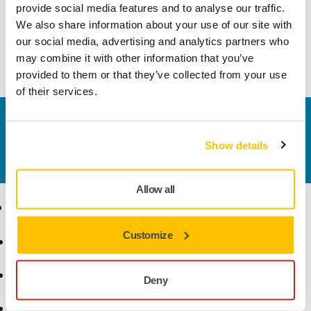
Hiomant offre una efficace rimozione di materiale e ottimi
provide social media features and to analyse our traffic.
risultati di levigatura, combinati con una lunga durata,
We also share information about your use of our site with
grazie all'eccellente resistenza all'usura e ad un intasamento
our social media, advertising and analytics partners who
minimo.
may combine it with other information that you’ve
provided to them or that they’ve collected from your use
of their services.
Contattaci
Vuoi saperne di più?
Contattaci
e il nostro team di
Show details
esperti risponderà al più presto alle tue domande.
Allow all
Ecommerce
Prodotti
Customize
Termini e condizioni
Utensili
generali di vendita
Levigatura senza polvere
Reso articoli acquistati
Abrasivi e lucidanti
Deny
online
Accessori e prodotti
Domande frequenti
supplementari