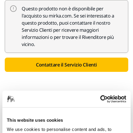
Questo prodotto non è disponibile per
l'acquisto su mirka.com. Se sei interessato a
questo prodotto, puoi contattare il nostro
Servizio Clienti per ricevere maggiori
informazioni o per trovare il Rivenditore più
vicino.
Contattare il Servizio Clienti
Informazioni sul prodotto
Dettagli tecnici
Download
This website uses cookies
Adatto per la carteggiatura manuale o leggera a macchina,
We use cookies to personalise content and ads, to